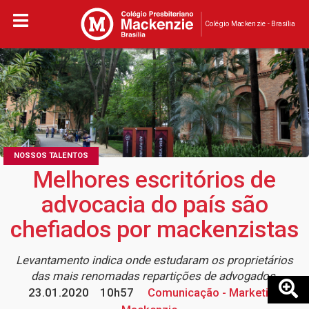
Colégio Mackenzie - Brasília
NOSSOS TALENTOS
Melhores escritórios de
advocacia do país são
chefiados por mackenzistas
Levantamento indica onde estudaram os proprietários
das mais renomadas repartições de advogados
23.01.2020
10h57
Comunicação - Marketing