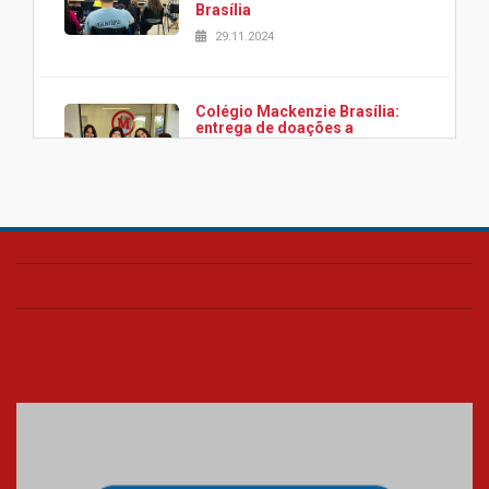
Brasília
29.11.2024
Colégio Mackenzie Brasília:
entrega de doações a
associação Viver da Cidade
Estrutural
28.11.2024
Colégio Presbiteriano
Mackenzie Brasília oferece
curso gratuito de inglês para
os funcionários
25.11.2024
XVI Copa España: nado
artístico do Mackenzie de
Brasília conquista um total de
22 medalhas
07.11.2024