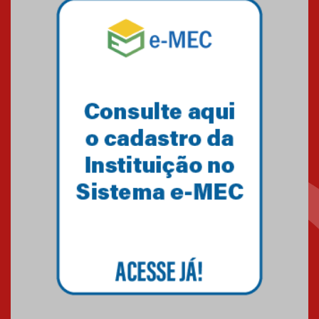
Equipe de saltos ornamentais
do Mackenzie Brasília
conquista 20 medalhas de ouro
na Copinha Brasil
05.11.2024
Gravação do projeto “Mais de
31 mil vozes com a Palavra” é
realizado no Colégio
Mackenzie Brasília
25.10.2024
Estudantes do Mackenzie
Brasília conquistam medalhas
em importantes competições
de Matemática
04.10.2024