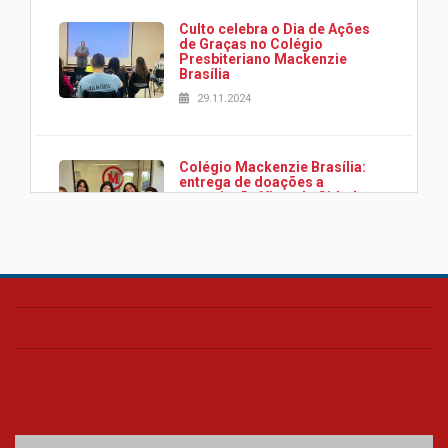
Culto celebra o Dia de Ações
de Graças no Colégio
Presbiteriano Mackenzie
Brasília
29.11.2024
Colégio Mackenzie Brasília:
entrega de doações a
associação Viver da Cidade
Estrutural
28.11.2024
Colégio Presbiteriano
Mackenzie Brasília oferece
curso gratuito de inglês para
os funcionários
25.11.2024
XVI Copa España: nado