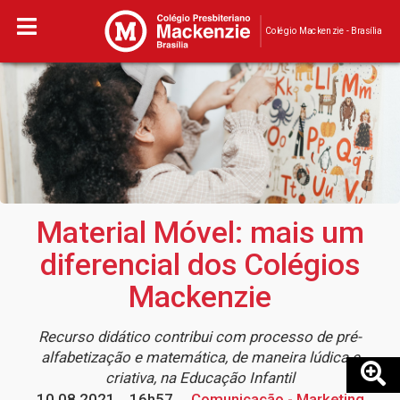
Colégio Mackenzie - Brasília
Material Móvel: mais um
diferencial dos Colégios
Mackenzie
Recurso didático contribui com processo de pré-
alfabetização e matemática, de maneira lúdica e
criativa, na Educação Infantil
10.08.2021
16h57
Comunicação - Marketing