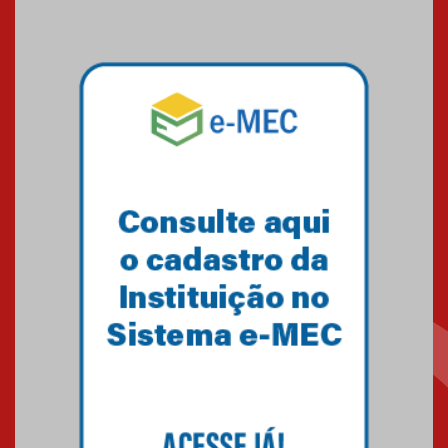
artístico do Mackenzie de
Brasília conquista um total de
22 medalhas
07.11.2024
Equipe de saltos ornamentais
do Mackenzie Brasília
conquista 20 medalhas de ouro
na Copinha Brasil
05.11.2024
Gravação do projeto “Mais de
31 mil vozes com a Palavra” é
realizado no Colégio
Mackenzie Brasília
25.10.2024
Estudantes do Mackenzie
Brasília conquistam medalhas
em importantes competições