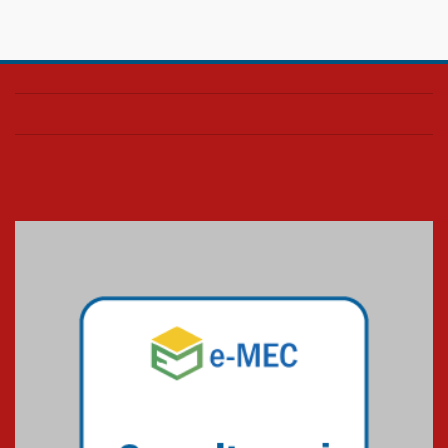
28.11.2024
Colégio Presbiteriano
Mackenzie Brasília oferece
curso gratuito de inglês para
os funcionários
25.11.2024
XVI Copa España: nado
artístico do Mackenzie de
Brasília conquista um total de
22 medalhas
07.11.2024
Equipe de saltos ornamentais
do Mackenzie Brasília
conquista 20 medalhas de ouro
na Copinha Brasil
05.11.2024