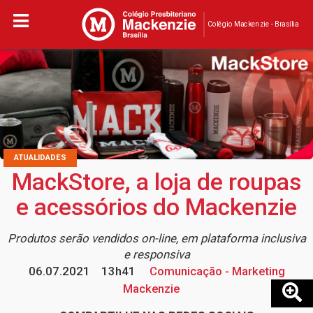
Colégio Mackenzie - Brasília
ATUALIDADES
MackStore, a loja de roupas
e acessórios do Mackenzie
Produtos serão vendidos on-line, em plataforma inclusiva
e responsiva
06.07.2021
13h41
Comunicação - Marketing
Mackenzie