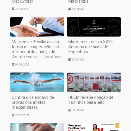
MackStore!
Mackenzie
25/04/2023
18/10/2021
Mackenzie Brasília assina
Mackenzie realiza XXXIII
termo de cooperação com
Semana da Escola de
o Tribunal de Justiça do
Engenharia
Distrito Federal e Territórios
26/08/2021
30/09/2021
Confira o calendário de
HUEM recebe doação de
provas dos atletas
carrinhos beira leito
mackenzistas
03/08/2021
23/08/2021