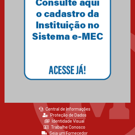
Gravação do projeto “Mais de
31 mil vozes com a Palavra” é
realizado no Colégio
Mackenzie Brasília
25.10.2024
Estudantes do Mackenzie
Brasília conquistam medalhas
em importantes competições
de Matemática
04.10.2024
Central de Informações
Proteção de Dados
Identidade Visual
Trabalhe Conosco
Seja um Fornecedor