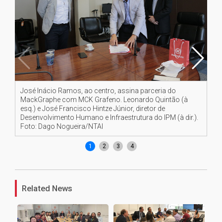
José Inácio Ramos, ao centro, assina parceria do
Jos
MackGraphe com MCK Grafeno. Leonardo Quintão (à
Ma
esq.) e José Francisco Hintze Júnior, diretor de
do
Desenvolvimento Humano e Infraestrutura do IPM (à dir.).
Foto: Dago Nogueira/NTAI
1
2
3
4
Related News