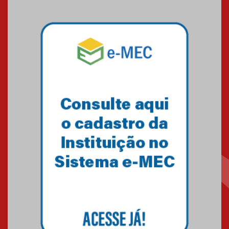
Brasília conquista um total de
22 medalhas
07.11.2024
Equipe de saltos ornamentais
do Mackenzie Brasília
conquista 20 medalhas de ouro
na Copinha Brasil
05.11.2024
Gravação do projeto “Mais de
31 mil vozes com a Palavra” é
realizado no Colégio
Mackenzie Brasília
25.10.2024
Estudantes do Mackenzie
Brasília conquistam medalhas
em importantes competições
de Matemática