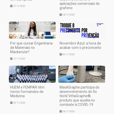
aplicações comerciais do
27/11/2020
grafeno
24/11/2020
Por que cursar Engenharia
Novembro Azul: a hora de
de Materiais no
acabar com o preconceito
Mackenzie?
06/11/2020
11/11/2020
HUEM e FEMPAR têm
MackGraphe participa do
novos formandos de
desenvolvimento do fio
Medicina
têxtil VittaGraphe®,
produto que auxilia no
05/11/2020
combate à COVID-19
04/11/2020