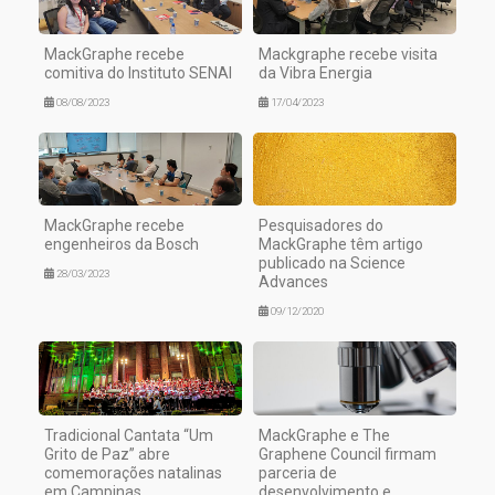
MackGraphe recebe
Mackgraphe recebe visita
comitiva do Instituto SENAI
da Vibra Energia
08/08/2023
17/04/2023
MackGraphe recebe
Pesquisadores do
engenheiros da Bosch
MackGraphe têm artigo
publicado na Science
28/03/2023
Advances
09/12/2020
Tradicional Cantata “Um
MackGraphe e The
Grito de Paz” abre
Graphene Council firmam
comemorações natalinas
parceria de
em Campinas
desenvolvimento e