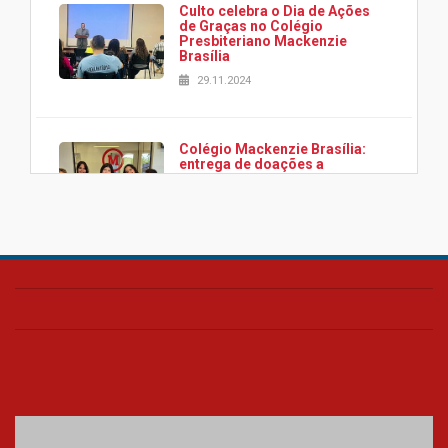
Culto celebra o Dia de Ações
de Graças no Colégio
Presbiteriano Mackenzie
Brasília
29.11.2024
Colégio Mackenzie Brasília:
entrega de doações a
associação Viver da Cidade
Estrutural
28.11.2024
Colégio Presbiteriano
Mackenzie Brasília oferece
curso gratuito de inglês para
os funcionários
25.11.2024
XVI Copa España: nado
artístico do Mackenzie de