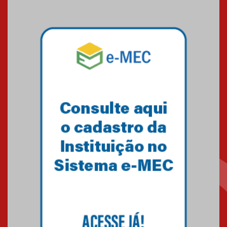
artístico do Mackenzie de
Brasília conquista um total de
22 medalhas
07.11.2024
Equipe de saltos ornamentais
do Mackenzie Brasília
conquista 20 medalhas de ouro
na Copinha Brasil
05.11.2024
Gravação do projeto “Mais de
31 mil vozes com a Palavra” é
realizado no Colégio
Mackenzie Brasília
25.10.2024
Estudantes do Mackenzie
Brasília conquistam medalhas
em importantes competições
de Matemática