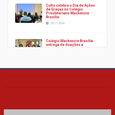
Culto celebra o Dia de Ações
de Graças no Colégio
Presbiteriano Mackenzie
Brasília
29.11.2024
Colégio Mackenzie Brasília:
entrega de doações a
associação Viver da Cidade
Estrutural
28.11.2024
Colégio Presbiteriano
Mackenzie Brasília oferece
curso gratuito de inglês para
os funcionários
25.11.2024
XVI Copa España: nado