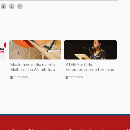
2
3
4
Mackenzie sedia evento
STEM For Girls:
Mulheres na Arquitetura
Empoderamento feminino
01/03/2019
13/02/2019