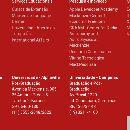
Serviços Educacionais:
Pesquisa e Inovação:
M
Cursos de Extensão
Apple Developer Academy
E
Mackenzie Language
Mackenzie Center for
R
Center
Economic Freedom
R
Universidade Aberta do
CRAAM - Center for Radio
M
Tempo Útil
Astronomy and
N
Astrophysics at
International Affairs
Mackenzie
Research Coordination
Vitrine Tecnologica
MackPesquisa
le
Universidade - Alphaville
Universidade - Campinas
Pós-Graduação
Graduação e Pós-
Avenida Mackenzie, 905 –
Graduação
2º Andar – Prédio 5
Av. Brasil, 1220
Tamboré , Barueri
Jd. Guanabara, Campinas
SP
,
06460-130
SP
,
13073-148
(11) 3555-2048/2022.
(19) 3211-4100