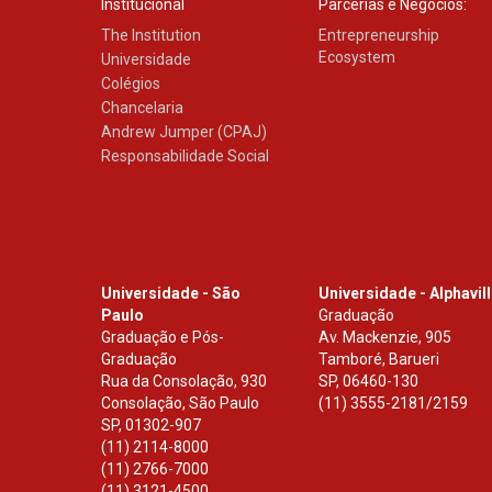
Institucional
Parcerias e Negócios:
The Institution
Entrepreneurship
Ecosystem
Universidade
Colégios
Chancelaria
Andrew Jumper (CPAJ)
Responsabilidade Social
Universidade - São
Universidade - Alphavil
Paulo
Graduação
Graduação e Pós-
Av. Mackenzie, 905
Graduação
Tamboré, Barueri
Rua da Consolação, 930
SP
,
06460-130
Consolação, São Paulo
(11) 3555-2181/2159
SP
,
01302-907
(11) 2114-8000
(11) 2766-7000
(11) 3121-4500