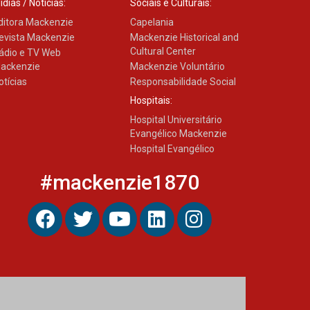
ídias / Notícias:
Sociais e Culturais:
ditora Mackenzie
Capelania
Estudantes do Mackenzie
evista Mackenzie
Mackenzie Historical and
Brasília conquistam
Cultural Center
ádio e TV Web
medalhas em importantes
competições de Matemática
ackenzie
Mackenzie Voluntário
otícias
Responsabilidade Social
04.10.2024
Hospitais:
Hospital Universitário
Evangélico Mackenzie
Hospital Evangélico
#mackenzie1870