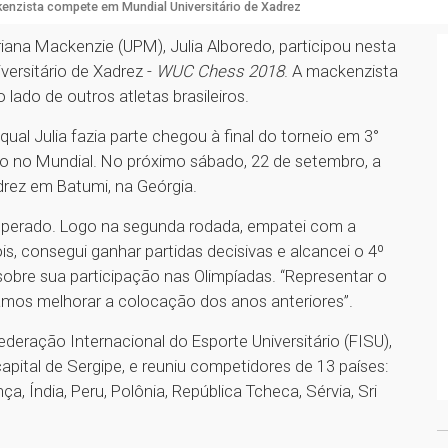
enzista compete em Mundial Universitário de Xadrez
iana Mackenzie (UPM), Julia Alboredo, participou nesta
versitário de Xadrez -
WUC Chess 2018
. A mackenzista
 lado de outros atletas brasileiros.
qual Julia fazia parte chegou à final do torneio em 3°
ação no Mundial. No próximo sábado, 22 de setembro, a
adrez em Batumi, na Geórgia.
perado. Logo na segunda rodada, empatei com a
s, consegui ganhar partidas decisivas e alcancei o 4º
obre sua participação nas Olimpíadas. “Representar o
amos melhorar a colocação dos anos anteriores”.
ederação Internacional do Esporte Universitário (FISU),
capital de Sergipe, e reuniu competidores de 13 países:
nça, Índia, Peru, Polônia, República Tcheca, Sérvia, Sri