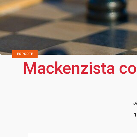
ESPORTE
Mackenzista co
J
1