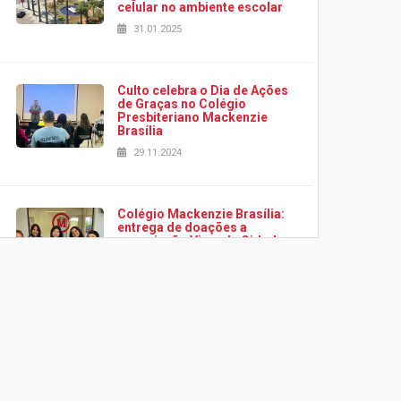
celular no ambiente escolar
31.01.2025
Culto celebra o Dia de Ações
de Graças no Colégio
Presbiteriano Mackenzie
Brasília
29.11.2024
Colégio Mackenzie Brasília:
entrega de doações a
associação Viver da Cidade
Estrutural
28.11.2024
Colégio Presbiteriano
Mackenzie Brasília oferece
curso gratuito de inglês para
os funcionários
a Alboredo, ao lado dos companheiros de equipe que conquistaram o terc
25.11.2024