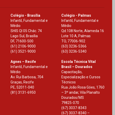
Colégio - Brasília
Colégio - Palmas
Infantil, Fundamental e
Infantil, Fundamental e
Médio
Médio
SHIS Ql 05 Chác. 74
Qd.108 Norte, Alameda 16
Lago Sul, Brasília
Lote 10 A, Palmas
DF
,
71600-500
TO
,
77006-902
(61) 2106-9000
(63) 3236-5366
(61) 3521-9000
(63) 3236-5340
Agnes – Recife
Escola Técnica Vital
Infantil, Fundamental e
Brasil – Dourados
Médio
Capacitação,
Av. Rui Barbosa, 704
Especialização e Cursos
Graças, Recife
Técnicos
PE
,
52011-040
Rua João Rosa Góes, 1760
(81) 3131-6950
– 3º andar, Vila Planalto
Dourados
/
MS
79825-070
(67) 3037-8343
(67) 3037-8340 –