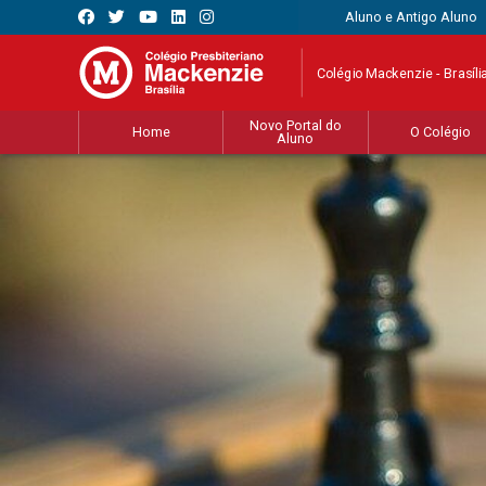
Aluno e Antigo Aluno
Colégio Mackenzie - Brasíli
Novo Portal do
Home
O Colégio
Aluno