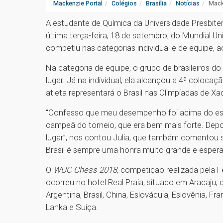
Mackenzie Portal
Colégios
Brasília
Notícias
Mack
A estudante de Química da Universidade Presbiter
última terça-feira, 18 de setembro, do Mundial Uni
competiu nas categorias individual e de equipe, ao
Na categoria de equipe, o grupo de brasileiros do 
lugar. Já na individual, ela alcançou a 4ª coloc
atleta representará o Brasil nas Olimpíadas de X
“Confesso que meu desempenho foi acima do es
campeã do torneio, que era bem mais forte. Depoi
lugar”, nos contou Julia, que também comentou s
Brasil é sempre uma honra muito grande e esper
O
WUC Chess 2018
, competição realizada pela F
ocorreu no hotel Real Praia, situado em Aracaju, 
Argentina, Brasil, China, Eslováquia, Eslovênia, Fra
Lanka e Suíça.