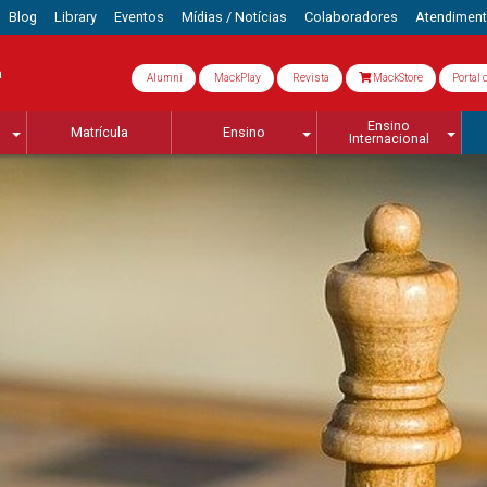
Blog
Library
Eventos
Mídias / Notícias
Colaboradores
Atendimen
a
Alumni
MackPlay
Revista
MackStore
Portal 
Ensino
Matrícula
Ensino
Internacional