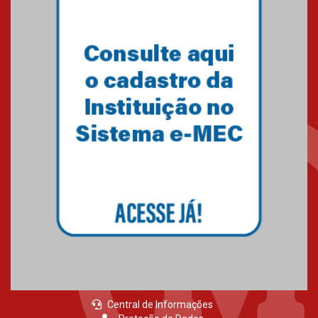
do Mackenzie Brasília
conquista 20 medalhas de ouro
na Copinha Brasil
05.11.2024
Gravação do projeto “Mais de
31 mil vozes com a Palavra” é
realizado no Colégio
Mackenzie Brasília
25.10.2024
Estudantes do Mackenzie
Brasília conquistam medalhas
em importantes competições
de Matemática
04.10.2024
Central de Informações