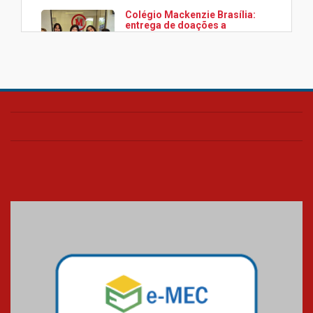
Colégio Mackenzie Brasília:
entrega de doações a
associação Viver da Cidade
Estrutural
28.11.2024
Colégio Presbiteriano
Mackenzie Brasília oferece
curso gratuito de inglês para
os funcionários
25.11.2024
XVI Copa España: nado
artístico do Mackenzie de
Brasília conquista um total de
22 medalhas
07.11.2024
Equipe de saltos ornamentais