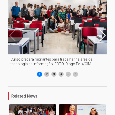
Curso prepara migrantes para trabalhar na área de
Cu
tecnologia da informação. FOTO: Diogo Felix/OIM
te
1
2
3
4
5
6
Related News