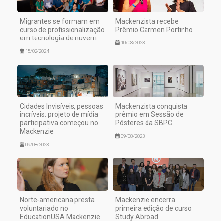
Migrantes se formam em
Mackenzista recebe
curso de profissionalização
Prêmio Carmen Portinho
em tecnologia de nuvem
10/08/2023
15/02/2024
Cidades Invisíveis, pessoas
Mackenzista conquista
incríveis: projeto de mídia
prêmio em Sessão de
participativa começou no
Pôsteres da SBPC
Mackenzie
09/08/2023
09/08/2023
Norte-americana presta
Mackenzie encerra
voluntariado no
primeira edição de curso
EducationUSA Mackenzie
Study Abroad