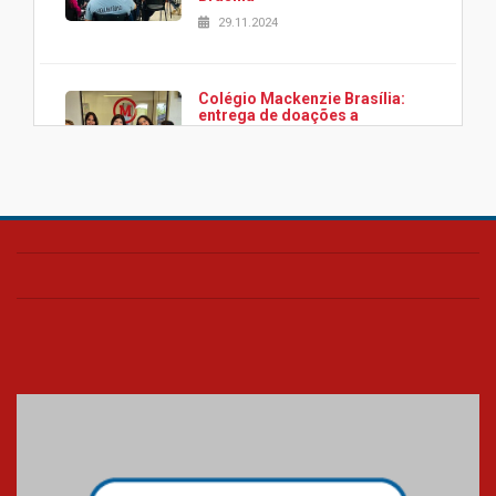
29.11.2024
Colégio Mackenzie Brasília:
entrega de doações a
associação Viver da Cidade
Estrutural
28.11.2024
Colégio Presbiteriano
Mackenzie Brasília oferece
curso gratuito de inglês para
os funcionários
25.11.2024
XVI Copa España: nado
artístico do Mackenzie de
Brasília conquista um total de
22 medalhas
07.11.2024