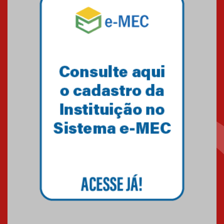
Equipe de saltos ornamentais
do Mackenzie Brasília
conquista 20 medalhas de ouro
na Copinha Brasil
05.11.2024
Gravação do projeto “Mais de
31 mil vozes com a Palavra” é
realizado no Colégio
Mackenzie Brasília
25.10.2024
Estudantes do Mackenzie
Brasília conquistam medalhas
em importantes competições
de Matemática
04.10.2024