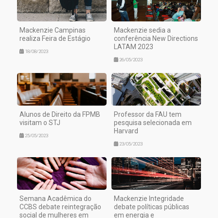
Mackenzie Campinas
Mackenzie sedia a
realiza Feira de Estágio
conferência New Directions
LATAM 2023
18/08/2023
26/05/2023
Alunos de Direito da FPMB
Professor da FAU tem
visitam o STJ
pesquisa selecionada em
Harvard
25/05/2023
23/05/2023
Semana Acadêmica do
Mackenzie Integridade
CCBS debate reintegração
debate políticas públicas
social de mulheres em
em energia e