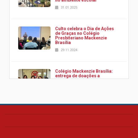
31.01.2025
Culto celebra o Dia de Ações
de Graças no Colégio
Presbiteriano Mackenzie
Brasília
29.11.2024
Colégio Mackenzie Brasília:
entrega de doações a
associação Viver da Cidade
Estrutural
28.11.2024
Colégio Presbiteriano
Mackenzie Brasília oferece
curso gratuito de inglês para
os funcionários
25.11.2024