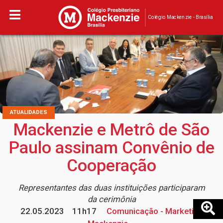
Colégio Mackenzie - Brasília
ATUALIDADES
Mackenzie e Metrô de São
Paulo assinam Convênio de
Cooperação
Representantes das duas instituições participaram
da cerimônia
22.05.2023
11h17
Comunicação - Marketing