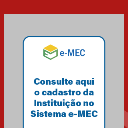
XVI Copa España: nado
artístico do Mackenzie de
Brasília conquista um total de
22 medalhas
07.11.2024
Equipe de saltos ornamentais
do Mackenzie Brasília
conquista 20 medalhas de ouro
na Copinha Brasil
05.11.2024
Gravação do projeto “Mais de
31 mil vozes com a Palavra” é
realizado no Colégio
Mackenzie Brasília
25.10.2024