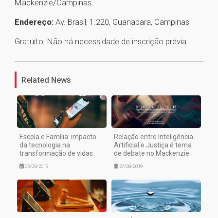
Mackenzie/Campinas
Endereço:
Av. Brasil, 1.220, Guanabara, Campinas
Gratuito. Não há necessidade de inscrição prévia.
1
Related News
Escola e Família: impacto
Relação entre Inteligência
da tecnologia na
Artificial e Justiça é tema
transformação de vidas
de debate no Mackenzie
05/09/2019
27/08/2019