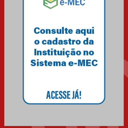
Equipe de saltos ornamentais
do Mackenzie Brasília
conquista 20 medalhas de ouro
na Copinha Brasil
05.11.2024
Gravação do projeto “Mais de
31 mil vozes com a Palavra” é
realizado no Colégio
Mackenzie Brasília
25.10.2024
Estudantes do Mackenzie
Brasília conquistam medalhas
em importantes competições
de Matemática
04.10.2024