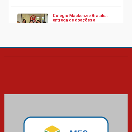
Colégio Mackenzie Brasília:
entrega de doações a
associação Viver da Cidade
Estrutural
28.11.2024
Colégio Presbiteriano
Mackenzie Brasília oferece
curso gratuito de inglês para
os funcionários
25.11.2024
XVI Copa España: nado
artístico do Mackenzie de
Brasília conquista um total de
22 medalhas
07.11.2024