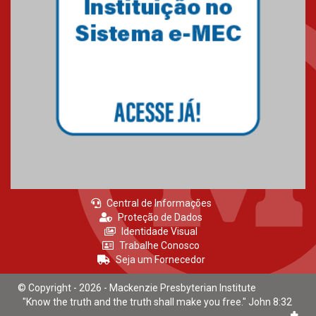
realizado no Colégio
Mackenzie Brasília
25.10.2024
Estudantes do Mackenzie
Brasília conquistam medalhas
em importantes competições
de Matemática
04.10.2024
Central de Informações
Proteção de Dados
Identidade Visual
Trabalhe Conosco
Seja um Fornecedor
© Copyright - 2026 - Mackenzie Presbyterian Institute
"Know the truth and the truth shall make you free." John 8:32