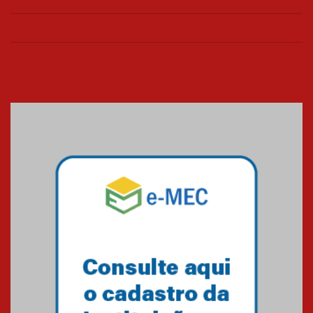
Colégio Presbiteriano
Mackenzie Brasília oferece
curso gratuito de inglês para
os funcionários
25.11.2024
XVI Copa España: nado
artístico do Mackenzie de
Brasília conquista um total de
22 medalhas
07.11.2024
Equipe de saltos ornamentais
do Mackenzie Brasília
conquista 20 medalhas de ouro
na Copinha Brasil
05.11.2024
Gravação do projeto “Mais de
31 mil vozes com a Palavra” é