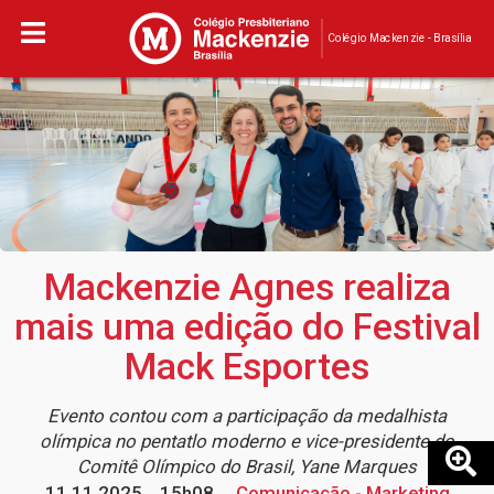
Colégio Mackenzie - Brasília
Mackenzie Agnes realiza
mais uma edição do Festival
Mack Esportes
Evento contou com a participação da medalhista
olímpica no pentatlo moderno e vice-presidente do
Comitê Olímpico do Brasil, Yane Marques
11.11.2025
15h08
Comunicação - Marketing