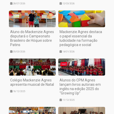
28/07/2026
12/03/2026
Aluno do Mackenzie Agnes
Mackenzie Agnes destaca
disputará o Campeonato
o papel essencial da
Brasileiro de Hóquei sobre
ludicidade na formação
Patins
pedagógica e social
05/03/2026
14/01/2026
Colégio Mackenzie Agnes
Alunos do CPM Agnes
apresenta musical de Natal
lançam livros autorais em
inglês na edição 2025 do
16/12/2025
“Growing Up”
11/12/2025