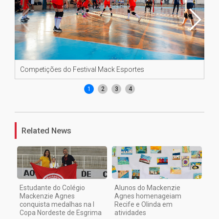
Competições do Festival Mack Esportes
Co
1
2
3
4
Related News
Estudante do Colégio
Alunos do Mackenzie
Mackenzie Agnes
Agnes homenageiam
conquista medalhas na I
Recife e Olinda em
Copa Nordeste de Esgrima
atividades