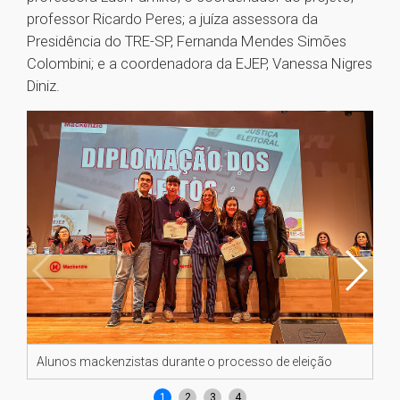
professor Ricardo Peres; a juíza assessora da
Presidência do TRE-SP, Fernanda Mendes Simões
Colombini; e a coordenadora da EJEP, Vanessa Nigres
Diniz.
Alunos mackenzistas durante o processo de eleição
Al
1
2
3
4