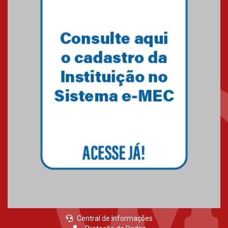
do Mackenzie Brasília
conquista 20 medalhas de ouro
na Copinha Brasil
05.11.2024
Gravação do projeto “Mais de
31 mil vozes com a Palavra” é
realizado no Colégio
Mackenzie Brasília
25.10.2024
Estudantes do Mackenzie
Brasília conquistam medalhas
em importantes competições
de Matemática
04.10.2024
Central de Informações