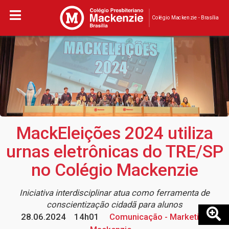
Colégio Mackenzie - Brasília
MackEleições 2024 utiliza
urnas eletrônicas do TRE/SP
no Colégio Mackenzie
Iniciativa interdisciplinar atua como ferramenta de
conscientização cidadã para alunos
28.06.2024
14h01
Comunicação - Marketing