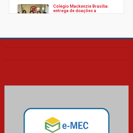
Colégio Mackenzie Brasília:
entrega de doações a
associação Viver da Cidade
Estrutural
28.11.2024
Colégio Presbiteriano
Mackenzie Brasília oferece
curso gratuito de inglês para
os funcionários
25.11.2024
XVI Copa España: nado
artístico do Mackenzie de
Brasília conquista um total de
22 medalhas
07.11.2024
Equipe de saltos ornamentais