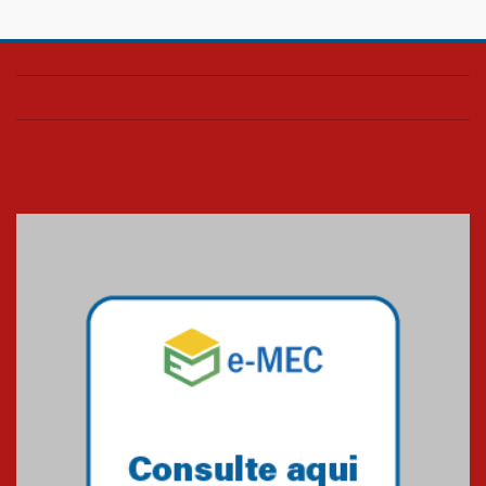
Colégio Presbiteriano
Mackenzie Brasília oferece
curso gratuito de inglês para
os funcionários
25.11.2024
XVI Copa España: nado
artístico do Mackenzie de
Brasília conquista um total de
22 medalhas
07.11.2024
Equipe de saltos ornamentais
do Mackenzie Brasília
conquista 20 medalhas de ouro
na Copinha Brasil
05.11.2024