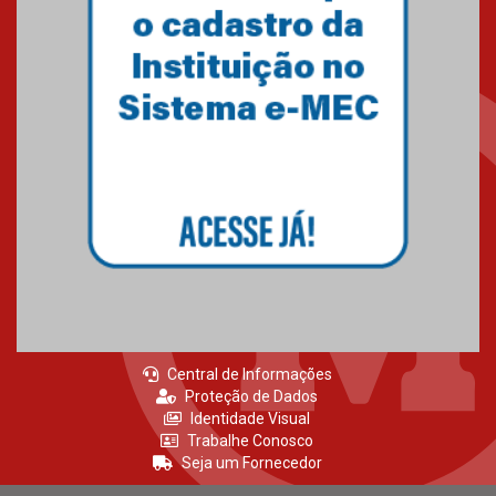
Gravação do projeto “Mais de
31 mil vozes com a Palavra” é
realizado no Colégio
Mackenzie Brasília
25.10.2024
Estudantes do Mackenzie
Brasília conquistam medalhas
em importantes competições
de Matemática
04.10.2024
Central de Informações
Proteção de Dados
Identidade Visual
Trabalhe Conosco
Seja um Fornecedor