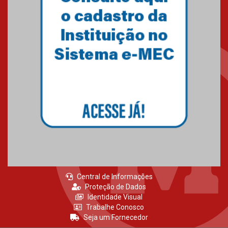
Gravação do projeto “Mais de
31 mil vozes com a Palavra” é
realizado no Colégio
Mackenzie Brasília
25.10.2024
Estudantes do Mackenzie
Brasília conquistam medalhas
em importantes competições
de Matemática
04.10.2024
Central de Informações
Proteção de Dados
Identidade Visual
Trabalhe Conosco
Seja um Fornecedor