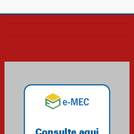
28.11.2024
Colégio Presbiteriano
Mackenzie Brasília oferece
curso gratuito de inglês para
os funcionários
25.11.2024
XVI Copa España: nado
artístico do Mackenzie de
Brasília conquista um total de
22 medalhas
07.11.2024
Equipe de saltos ornamentais
do Mackenzie Brasília
conquista 20 medalhas de ouro
na Copinha Brasil
05.11.2024