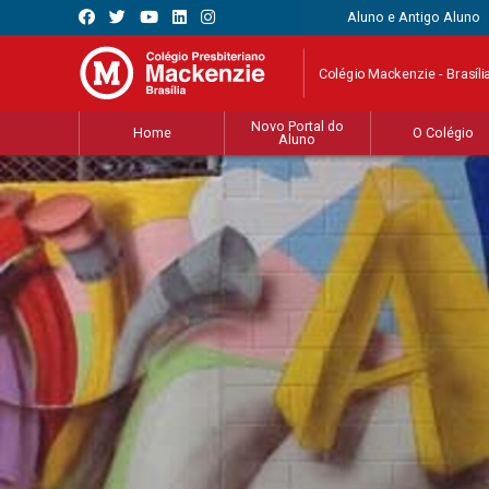
Aluno e Antigo Aluno
Colégio Mackenzie - Brasíli
Novo Portal do
Home
O Colégio
Aluno