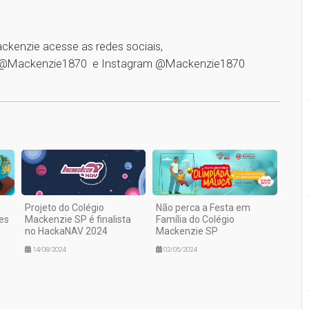
ckenzie acesse as redes sociais,
 @Mackenzie1870 e Instagram @Mackenzie1870
1
Projeto do Colégio
Não perca a Festa em
es
Mackenzie SP é finalista
Família do Colégio
no HackaNAV 2024
Mackenzie SP
14/08/2024
02/05/2024