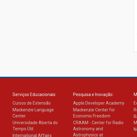
Serviços Educacionais:
Pesquisa e Inovação:
M
Cursos de Extensão
Apple Developer Academy
E
Mackenzie Language
Mackenzie Center for
R
Center
Economic Freedom
R
Universidade Aberta do
CRAAM - Center for Radio
M
Tempo Útil
Astronomy and
N
Astrophysics at
International Affairs