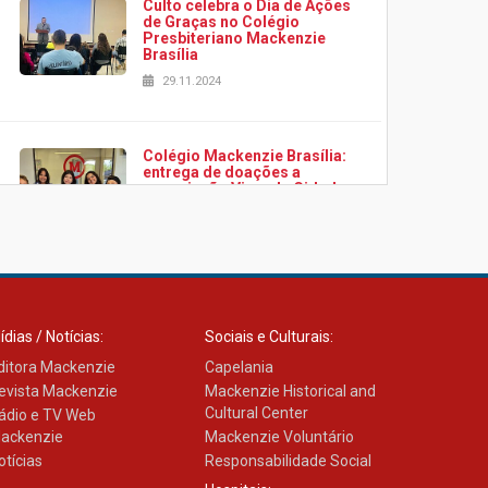
Culto celebra o Dia de Ações
de Graças no Colégio
Presbiteriano Mackenzie
Brasília
29.11.2024
Colégio Mackenzie Brasília:
entrega de doações a
associação Viver da Cidade
Estrutural
28.11.2024
Colégio Presbiteriano
Mackenzie Brasília oferece
ídias / Notícias:
Sociais e Culturais:
curso gratuito de inglês para
os funcionários
ditora Mackenzie
Capelania
25.11.2024
evista Mackenzie
Mackenzie Historical and
Cultural Center
ádio e TV Web
ackenzie
Mackenzie Voluntário
XVI Copa España: nado
otícias
Responsabilidade Social
artístico do Mackenzie de