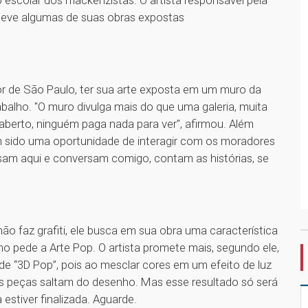
 escolar dos mackenzistas. O artista responsável pela
á teve algumas de suas obras expostas
ior de São Paulo, ter sua arte exposta em um muro da
balho. "O muro divulga mais do que uma galeria, muita
aberto, ninguém paga nada para ver", afirmou. Além
em sido uma oportunidade de interagir com os moradores
assam aqui e conversam comigo, contam as histórias, se
ão faz grafiti, ele busca em sua obra uma característica
o pede a Arte Pop. O artista promete mais, segundo ele,
la de “3D Pop”, pois ao mesclar cores em um efeito de luz
as peças saltam do desenho. Mas esse resultado só será
 estiver finalizada. Aguarde.