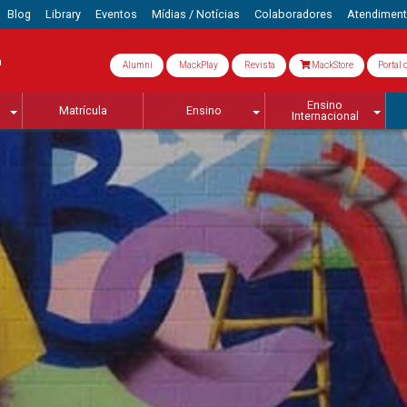
Blog
Library
Eventos
Mídias / Notícias
Colaboradores
Atendimen
a
Alumni
MackPlay
Revista
MackStore
Portal 
Ensino
Matrícula
Ensino
Internacional