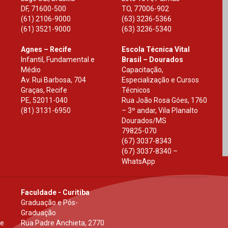
DF
,
71600-500
TO
,
77006-902
(61) 2106-9000
(63) 3236-5366
(61) 3521-9000
(63) 3236-5340
Agnes – Recife
Escola Técnica Vital
Infantil, Fundamental e
Brasil – Dourados
Médio
Capacitação,
Av. Rui Barbosa, 704
Especialização e Cursos
Graças, Recife
Técnicos
PE
,
52011-040
Rua João Rosa Góes, 1760
(81) 3131-6950
– 3º andar, Vila Planalto
Dourados
/
MS
79825-070
(67) 3037-8343
(67) 3037-8340 –
WhatsApp
Faculdade - Curitiba
Graduação e Pós-
Graduação
 e
Rua Padre Anchieta, 2770