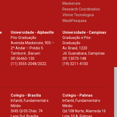
Mackenzie
Research Coordination
Vitrine Tecnologica
MackPesquisa
le
Universidade - Alphaville
Universidade - Campinas
Pós-Graduação
Graduação e Pós-
Avenida Mackenzie, 905 –
Graduação
2º Andar – Prédio 5
Av. Brasil, 1220
Tamboré , Barueri
Jd. Guanabara, Campinas
SP
,
06460-130
SP
,
13073-148
(11) 3555-2048/2022.
(19) 3211-4100
Colégio - Brasília
Colégio - Palmas
Infantil, Fundamental e
Infantil, Fundamental e
Médio
Médio
SHIS Ql 05 Chác. 74
Qd.108 Norte, Alameda 16
Lago Sul, Brasília
Lote 10 A, Palmas