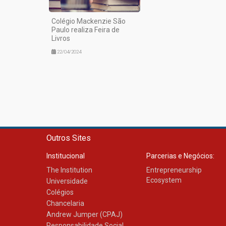
Colégio Mackenzie São
Paulo realiza Feira de
Livros
22/04/2024
Outros Sites
Institucional
Parcerias e Negócios:
The Institution
Entrepreneurship
Ecosystem
Universidade
Colégios
Chancelaria
Andrew Jumper (CPAJ)
Responsabilidade Social