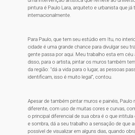
uma intervenção artística que remete ao universo
pintura é Paulo Lara, arquiteto e urbanista que j
internacionalmente.
Para Paulo, que tem seu estúdio em Itu, no inter
cidade é uma grande chance para divulgar seu tra
gente passa por aqui. Meu trabalho esta em céu 
disso, para o artista, pintar os muros também t
da região: "dá a vida para o lugar, as pessoas p
identificam, isso é muito legal", contou.
Apesar de também pintar muros e painéis, Paulo n
diferente, com uso de muitas cores e curvas, com
o principal diferencial de sua obra é o que intitu
e sombra, dá a seu trabalho a sensação de que 
possível de visualizar em alguns dias, quando obra