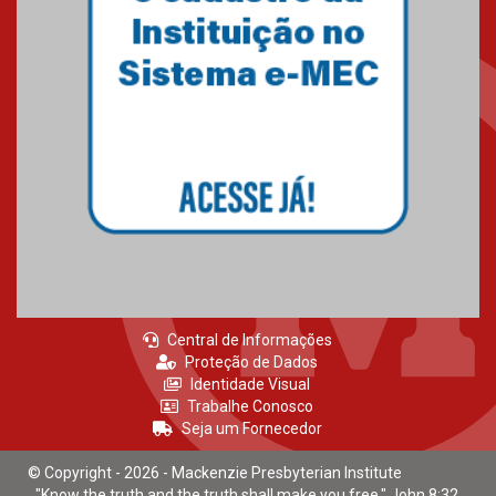
Gravação do projeto “Mais de
31 mil vozes com a Palavra” é
realizado no Colégio
Mackenzie Brasília
25.10.2024
Estudantes do Mackenzie
Brasília conquistam medalhas
em importantes competições
de Matemática
04.10.2024
Central de Informações
Proteção de Dados
Identidade Visual
Trabalhe Conosco
Seja um Fornecedor
© Copyright - 2026 - Mackenzie Presbyterian Institute
"Know the truth and the truth shall make you free." John 8:32