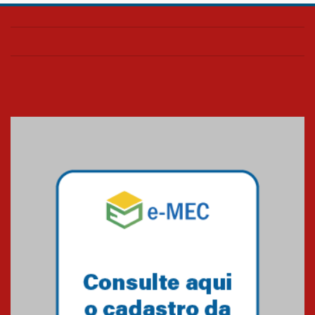
Colégio Presbiteriano
Mackenzie Brasília oferece
curso gratuito de inglês para
os funcionários
25.11.2024
XVI Copa España: nado
artístico do Mackenzie de
Brasília conquista um total de
22 medalhas
07.11.2024
Equipe de saltos ornamentais
do Mackenzie Brasília
conquista 20 medalhas de ouro
na Copinha Brasil
05.11.2024