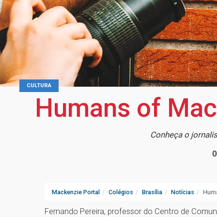
CULTURA
Humans of Macke
Conheça o jornali
0
Mackenzie Portal
Colégios
Brasília
Notícias
Huma
Fernando Pereira, professor do Centro de Comuni