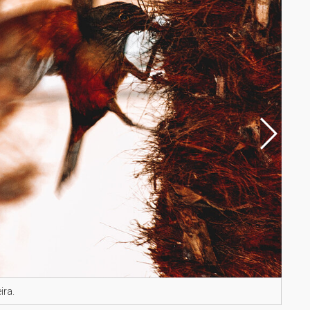
ira.
Zeca