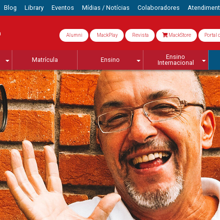
Blog
Library
Eventos
Mídias / Notícias
Colaboradores
Atendimen
a
Alumni
MackPlay
Revista
MackStore
Portal 
Ensino
Matrícula
Ensino
Internacional