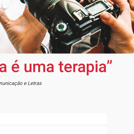
a é uma terapia”
municação e Letras