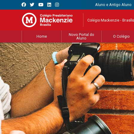
Aluno e Antigo Aluno
Colégio Mackenzie - Brasíli
Novo Portal do
Home
O Colégio
Aluno