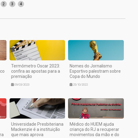
2
3
4
Termômetro Oscar 2023:
Nomes do Jornalismo
nco
confira as apostas para a
Esportivo palestram sobre
premiação
Copa do Mundo
09/03/2023
25/10/2022
Universidade Presbiteriana
Médico do HUEM ajuda
Mackenzie é a instituição
criança do RJ a recuperar
ra
que mais aprova
movimentos da mão e do