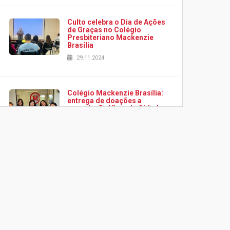
Culto celebra o Dia de Ações
de Graças no Colégio
Presbiteriano Mackenzie
Brasília
29.11.2024
Colégio Mackenzie Brasília:
entrega de doações a
associação Viver da Cidade
Estrutural
28.11.2024
Colégio Presbiteriano
Mackenzie Brasília oferece
curso gratuito de inglês para
os funcionários
25.11.2024