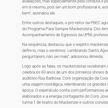
avaliações, mas especialmente pela conduta e pel
em si mesmo, pois ser um bom profissional é, aci
bem”, assinalou ele.
Entre outros destaques, o pró-reitor da PREC ag
do Programa Para Sempre Mackenzista, Ciro Aim
Acompanhamento de Egressos da UPM, professor
Na sequência, destacou que o espírito mackenzista
defini-lo, mas o sentimos. Lembrando Santo Agost
perguntarem, não sei mais”, adicionou Almeida.
Logo após as falas, os mackenzistas receberam 
celebra os 60 anos de um dos primeiros shows do
auditório Ruy Barbosa. Com organização da Coor
uma viagem nostálgica, relembrando os grandes
época. O espetáculo conta com performances e
elaborados e a energia contagiante do Coro Jo
turma 1 de teatro do Mackenzie e outros convid