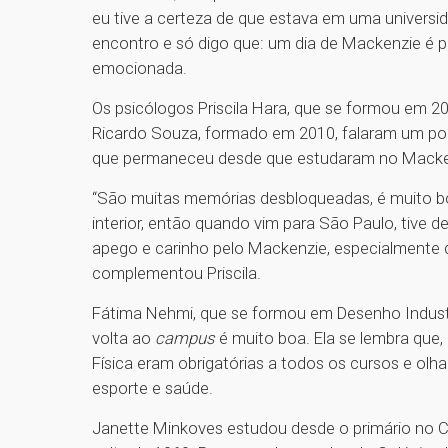
eu tive a certeza de que estava em uma universi
encontro e só digo que: um dia de Mackenzie é p
emocionada.
Os psicólogos Priscila Hara, que se formou em 2
Ricardo Souza, formado em 2010, falaram um pou
que permaneceu desde que estudaram no Macke
“São muitas memórias desbloqueadas, é muito bom
interior, então quando vim para São Paulo, tive 
apego e carinho pelo Mackenzie, especialmente d
complementou Priscila.
Fátima Nehmi, que se formou em Desenho Indust
volta ao
campus
é muito boa. Ela se lembra que
Física eram obrigatórias a todos os cursos e ol
esporte e saúde.
Janette Minkoves estudou desde o primário no 