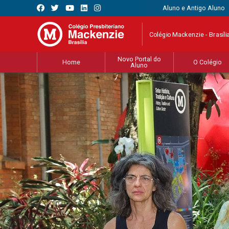
Aluno e Antigo Aluno
Colégio Mackenzie - Brasíli
Novo Portal do
Home
O Colégio
Aluno