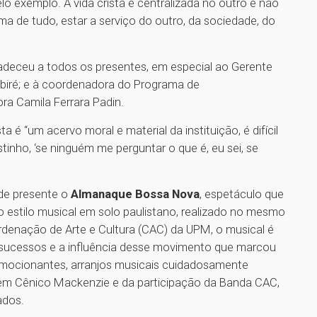
o exemplo. A vida cristã é centralizada no outro e não
ma de tudo, estar a serviço do outro, da sociedade, do
radeceu a todos os presentes, em especial ao Gerente
biré; e à coordenadora do Programa de
a Camila Ferrara Padin.
 é “um acervo moral e material da instituição, é difícil
inho, ‘se ninguém me perguntar o que é, eu sei, se
de presente o
Almanaque Bossa Nova
, espetáculo que
 estilo musical em solo paulistano, realizado no mesmo
denação de Arte e Cultura (CAC) da UPM, o musical é
 sucessos e a influência desse movimento que marcou
mocionantes, arranjos musicais cuidadosamente
vem Cênico Mackenzie e da participação da Banda CAC,
ados.