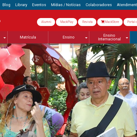
Blog
Library
Eventos
Mídias / Notícias
Colaboradores
Atendimen
a
Alumni
MackPlay
Revista
MackStore
Portal 
Ensino
Matrícula
Ensino
Internacional