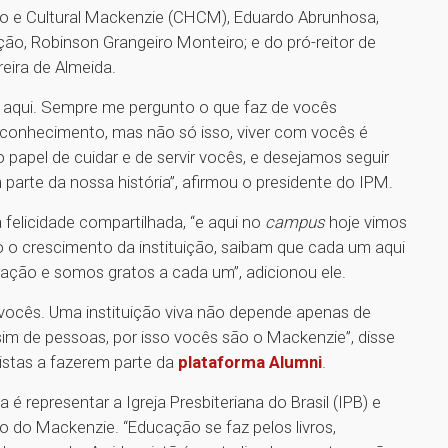
o e Cultural Mackenzie (CHCM), Eduardo Abrunhosa,
ção, Robinson Grangeiro Monteiro; e do pró-reitor de
eira de Almeida.
 aqui. Sempre me pergunto o que faz de vocês
 conhecimento, mas não só isso, viver com vocês é
papel de cuidar e de servir vocês, e desejamos seguir
 parte da nossa história”, afirmou o presidente do IPM.
 felicidade compartilhada, “e aqui no
campus
hoje vimos
o o crescimento da instituição, saibam que cada um aqui
oração e somos gratos a cada um”, adicionou ele.
 vocês. Uma instituição viva não depende apenas de
 sim de pessoas, por isso vocês são o Mackenzie”, disse
istas a fazerem parte da
plataforma Alumni
.
 representar a Igreja Presbiteriana do Brasil (IPB) e
o do Mackenzie. “Educação se faz pelos livros,