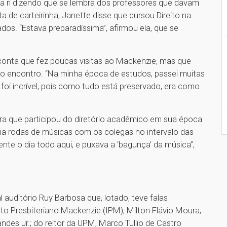
la ri dizendo que se lembra dos professores que davam
 de carteirinha, Janette disse que cursou Direito na
os. “Estava preparadíssima”, afirmou ela, que se
onta que fez poucas visitas ao Mackenzie, mas que
do encontro. “Na minha época de estudos, passei muitas
 foi incrível, pois como tudo está preservado, era como
ra que participou do diretório acadêmico em sua época
zia rodas de músicas com os colegas no intervalo das
nte o dia todo aqui, e puxava a ‘bagunça’ da música”,
 auditório Ruy Barbosa que, lotado, teve falas
tuto Presbiteriano Mackenzie (IPM), Milton Flávio Moura;
des Jr.; do reitor da UPM, Marco Tullio de Castro