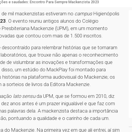
ões e saudades: Encontro Para Sempre Mackenzista 2023
s de mil mackenzistas estiveram no
campus
Higienópolis
023
. O evento reuniu antigos alunos do Colégio
de Presbiteriana Mackenzie (UPM), em um momento
ovadas que contou com mais de 1.500 inscritos.
escontraído para relembrar histórias que se tornaram
 e laboratórios, que trouxe não apenas o reconhecimento
de de vislumbrar as inovações e transformações que
disso, um estúdio do MackPlay foi montado para
histórias na plataforma audiovisual do Mackenzie; os
 a sorteios de livros da Editora Mackenzie.
duação
lato sensu
da UPM, que se formou em 2010, diz
ez anos antes é um prazer inigualável e que faz com
as palavras dela. A mackenzista destaca a importância
ção, pontuando a qualidade e o carinho de cada um.
ca do Mackenzie. Na primeira vez em que ali entrei, aí sim