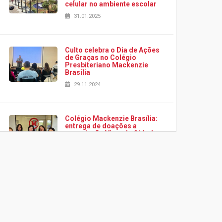
celular no ambiente escolar
31.01.2025
Culto celebra o Dia de Ações
de Graças no Colégio
Presbiteriano Mackenzie
Brasília
29.11.2024
Colégio Mackenzie Brasília:
entrega de doações a
associação Viver da Cidade
Estrutural
28.11.2024
Colégio Presbiteriano
Mackenzie Brasília oferece
curso gratuito de inglês para
os funcionários
25.11.2024