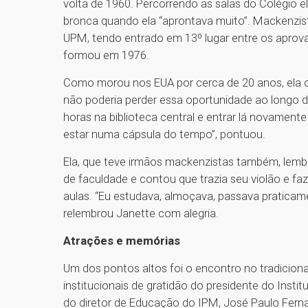
volta de 1960. Percorrendo as salas do Colégio e
bronca quando ela “aprontava muito”. Mackenzista
UPM, tendo entrado em 13º lugar entre os aprovad
formou em 1976.
Como morou nos EUA por cerca de 20 anos, ela c
não poderia perder essa oportunidade ao longo 
horas na biblioteca central e entrar lá novamente
estar numa cápsula do tempo”, pontuou.
Ela, que teve irmãos mackenzistas também, lemb
de faculdade e contou que trazia seu violão e fa
aulas. “Eu estudava, almoçava, passava praticame
relembrou Janette com alegria.
Atrações e memórias
Um dos pontos altos foi o encontro no tradicional
institucionais de gratidão do presidente do Insti
do diretor de Educação do IPM, José Paulo Fernan