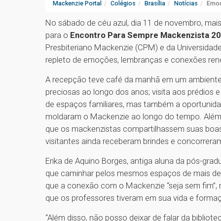
Mackenzie Portal
Colégios
Brasília
Notícias
Emoç
No sábado de céu azul, dia 11 de novembro, mai
para o
Encontro Para Sempre Mackenzista 2
Presbiteriano Mackenzie (CPM) e da Universida
repleto de emoções, lembranças e conexões ren
A recepção teve café da manhã em um ambiente d
preciosas ao longo dos anos; visita aos prédios
de espaços familiares, mas também a oportunida
moldaram o Mackenzie ao longo do tempo. Além 
que os mackenzistas compartilhassem suas boas 
visitantes ainda receberam brindes e concorreram
Erika de Aquino Borges, antiga aluna da pós-gra
que caminhar pelos mesmos espaços de mais de d
que a conexão com o Mackenzie “seja sem fim”, n
que os professores tiveram em sua vida e forma
“Além disso, não posso deixar de falar da bibliote