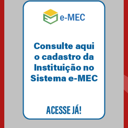
07.11.2024
Equipe de saltos ornamentais
do Mackenzie Brasília
conquista 20 medalhas de ouro
na Copinha Brasil
05.11.2024
Gravação do projeto “Mais de
31 mil vozes com a Palavra” é
realizado no Colégio
Mackenzie Brasília
25.10.2024
Estudantes do Mackenzie
Brasília conquistam medalhas
em importantes competições
de Matemática
04.10.2024