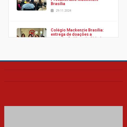
Brasília
29.11.2024
Colégio Mackenzie Brasília:
entrega de doações a
associação Viver da Cidade
Estrutural
28.11.2024
Colégio Presbiteriano
Mackenzie Brasília oferece
curso gratuito de inglês para
os funcionários
25.11.2024
XVI Copa España: nado
artístico do Mackenzie de
Brasília conquista um total de
22 medalhas