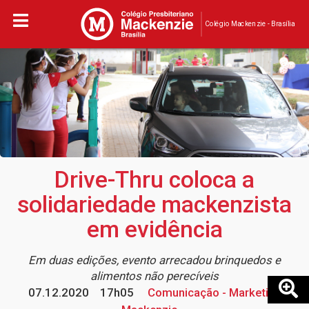
Colégio Mackenzie - Brasília
Drive-Thru coloca a
solidariedade mackenzista
em evidência
Em duas edições, evento arrecadou brinquedos e
alimentos não perecíveis
07.12.2020
17h05
Comunicação - Marketing