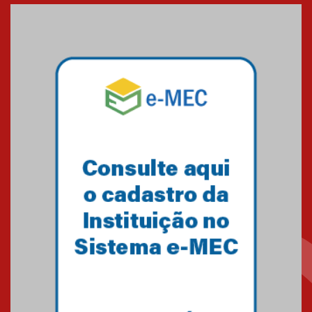
XVI Copa España: nado
artístico do Mackenzie de
Brasília conquista um total de
22 medalhas
07.11.2024
Equipe de saltos ornamentais
do Mackenzie Brasília
conquista 20 medalhas de ouro
na Copinha Brasil
05.11.2024
Gravação do projeto “Mais de
31 mil vozes com a Palavra” é
realizado no Colégio
Mackenzie Brasília
25.10.2024
Estudantes do Mackenzie
Brasília conquistam medalhas