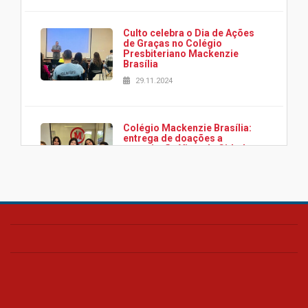
Culto celebra o Dia de Ações
de Graças no Colégio
Presbiteriano Mackenzie
Brasília
29.11.2024
Colégio Mackenzie Brasília:
entrega de doações a
associação Viver da Cidade
Estrutural
28.11.2024
Colégio Presbiteriano
Mackenzie Brasília oferece
curso gratuito de inglês para
os funcionários
25.11.2024