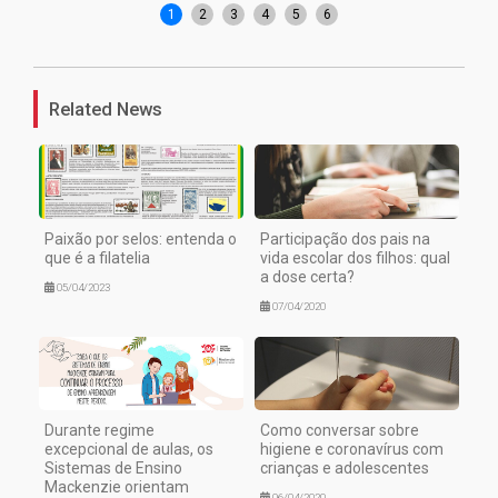
1
2
3
4
5
6
Related News
Paixão por selos: entenda o
Participação dos pais na
que é a filatelia
vida escolar dos filhos: qual
a dose certa?
05/04/2023
07/04/2020
Durante regime
Como conversar sobre
excepcional de aulas, os
higiene e coronavírus com
Sistemas de Ensino
crianças e adolescentes
Mackenzie orientam
06/04/2020