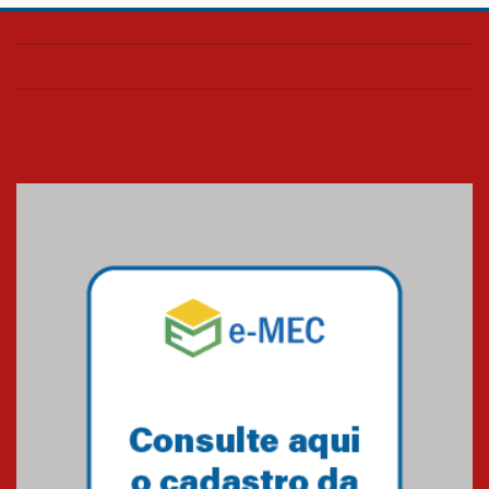
Colégio Presbiteriano
Mackenzie Brasília oferece
curso gratuito de inglês para
os funcionários
25.11.2024
XVI Copa España: nado
artístico do Mackenzie de
Brasília conquista um total de
22 medalhas
07.11.2024
Equipe de saltos ornamentais
do Mackenzie Brasília
conquista 20 medalhas de ouro
na Copinha Brasil
05.11.2024