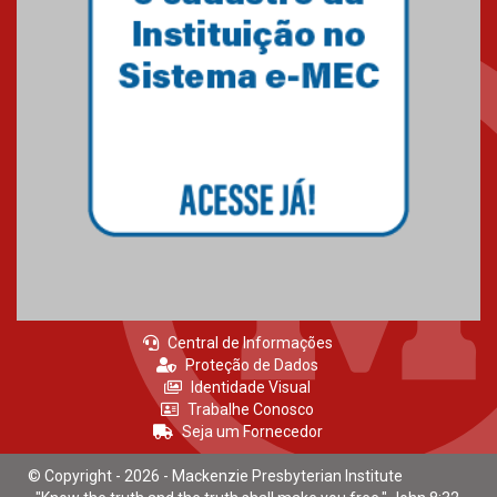
Gravação do projeto “Mais de
31 mil vozes com a Palavra” é
realizado no Colégio
Mackenzie Brasília
25.10.2024
Estudantes do Mackenzie
Brasília conquistam medalhas
em importantes competições
de Matemática
04.10.2024
Central de Informações
Proteção de Dados
Identidade Visual
Trabalhe Conosco
Seja um Fornecedor
© Copyright - 2026 - Mackenzie Presbyterian Institute