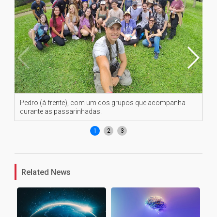
Pedro (à frente), com um dos grupos que acompanha
Fo
durante as passarinhadas.
de 
1
2
3
Related News