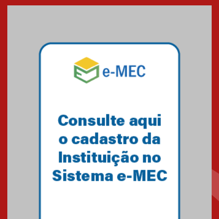
XVI Copa España: nado
artístico do Mackenzie de
Brasília conquista um total de
22 medalhas
07.11.2024
Equipe de saltos ornamentais
do Mackenzie Brasília
conquista 20 medalhas de ouro
na Copinha Brasil
05.11.2024
Gravação do projeto “Mais de
31 mil vozes com a Palavra” é
realizado no Colégio
Mackenzie Brasília
25.10.2024
Estudantes do Mackenzie