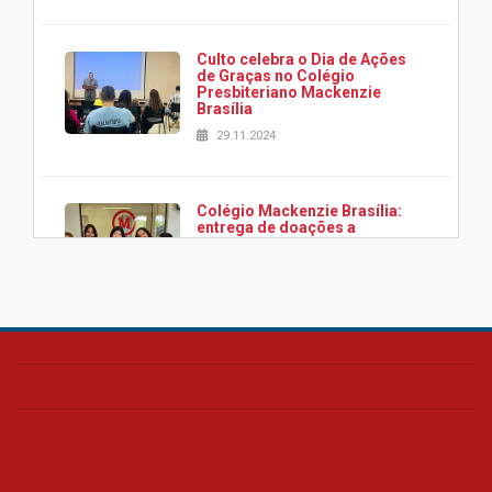
Culto celebra o Dia de Ações
de Graças no Colégio
Presbiteriano Mackenzie
Brasília
29.11.2024
Colégio Mackenzie Brasília:
entrega de doações a
associação Viver da Cidade
Estrutural
28.11.2024
Colégio Presbiteriano
Mackenzie Brasília oferece
curso gratuito de inglês para
os funcionários
25.11.2024