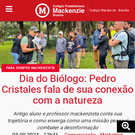
Colégio Mackenzie - Brasília
PARA SEMPRE MACKENZISTA
Dia do Biólogo: Pedro
Cristales fala de sua conexão
com a natureza
Antigo aluno e professor mackenzista conta sua
trajetória e como enxerga como uma missão pessoal
combater a desinformação
03.09.2024
12h41
Comunicação - Marketing