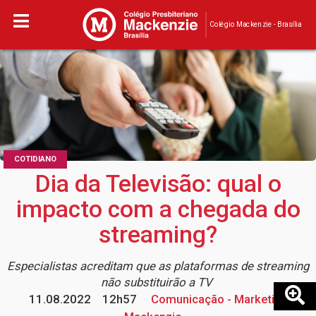
Colégio Mackenzie - Brasília
COTIDIANO
Dia da Televisão: qual o
impacto com a chegada do
streaming?
Especialistas acreditam que as plataformas de streaming
não substituirão a TV
11.08.2022
12h57
Comunicação - Marketing