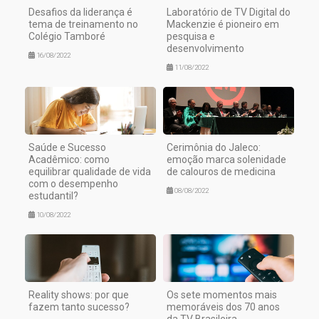
Desafios da liderança é
Laboratório de TV Digital do
tema de treinamento no
Mackenzie é pioneiro em
Colégio Tamboré
pesquisa e
desenvolvimento
16/08/2022
11/08/2022
Saúde e Sucesso
Cerimônia do Jaleco:
Acadêmico: como
emoção marca solenidade
equilibrar qualidade de vida
de calouros de medicina
com o desempenho
08/08/2022
estudantil?
10/08/2022
Reality shows: por que
Os sete momentos mais
fazem tanto sucesso?
memoráveis dos 70 anos
da TV Brasileira