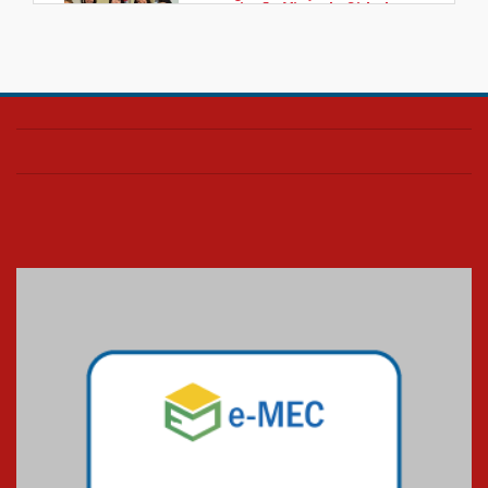
associação Viver da Cidade
Estrutural
28.11.2024
Colégio Presbiteriano
Mackenzie Brasília oferece
curso gratuito de inglês para
os funcionários
25.11.2024
XVI Copa España: nado
artístico do Mackenzie de
Brasília conquista um total de
22 medalhas
07.11.2024
Equipe de saltos ornamentais
do Mackenzie Brasília
conquista 20 medalhas de ouro
na Copinha Brasil