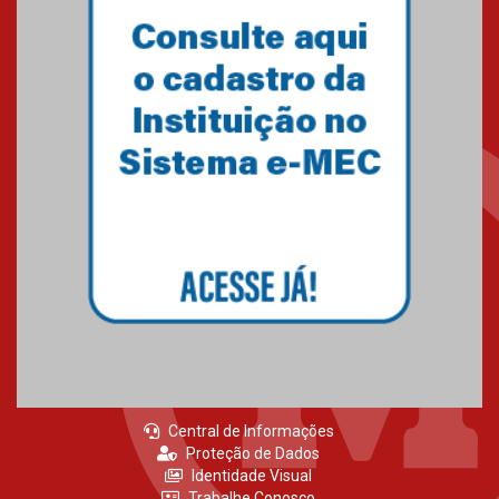
05.11.2024
Gravação do projeto “Mais de
31 mil vozes com a Palavra” é
realizado no Colégio
Mackenzie Brasília
25.10.2024
Estudantes do Mackenzie
Brasília conquistam medalhas
em importantes competições
de Matemática
04.10.2024
Central de Informações
Proteção de Dados
Identidade Visual
Trabalhe Conosco