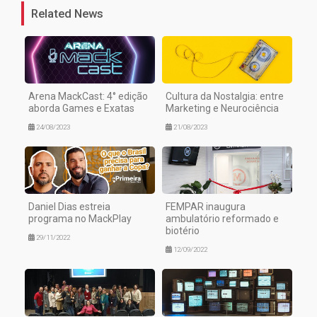
Related News
Arena MackCast: 4° edição
Cultura da Nostalgia: entre
aborda Games e Exatas
Marketing e Neurociência
24/08/2023
21/08/2023
Daniel Dias estreia
FEMPAR inaugura
programa no MackPlay
ambulatório reformado e
biotério
29/11/2022
12/09/2022