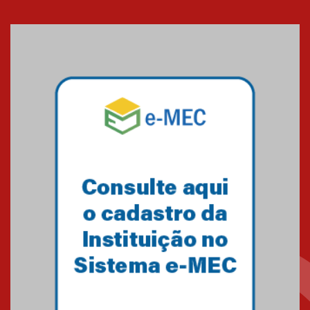
XVI Copa España: nado
artístico do Mackenzie de
Brasília conquista um total de
22 medalhas
07.11.2024
Equipe de saltos ornamentais
do Mackenzie Brasília
conquista 20 medalhas de ouro
na Copinha Brasil
05.11.2024
Gravação do projeto “Mais de
31 mil vozes com a Palavra” é
realizado no Colégio
Mackenzie Brasília
25.10.2024