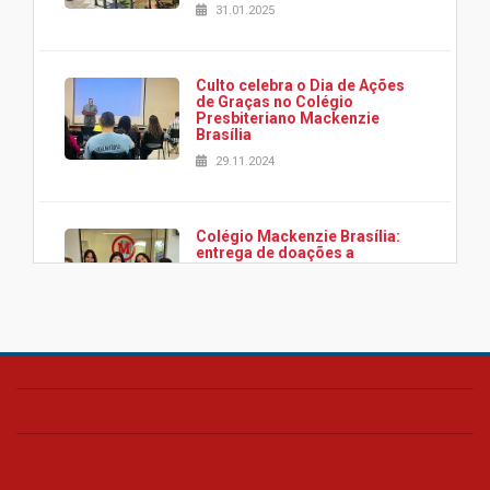
31.01.2025
Culto celebra o Dia de Ações
de Graças no Colégio
Presbiteriano Mackenzie
Brasília
29.11.2024
Colégio Mackenzie Brasília:
entrega de doações a
associação Viver da Cidade
Estrutural
28.11.2024
Colégio Presbiteriano
Mackenzie Brasília oferece
curso gratuito de inglês para
os funcionários
25.11.2024