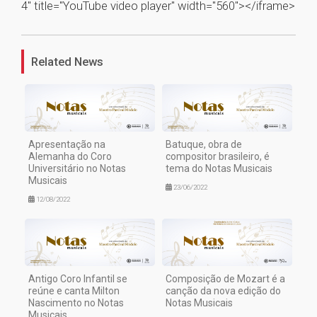
4" title="YouTube video player" width="560"></iframe>
1
Related News
Apresentação na
Batuque, obra de
Alemanha do Coro
compositor brasileiro, é
Universitário no Notas
tema do Notas Musicais
Musicais
23/06/2022
12/08/2022
Antigo Coro Infantil se
Composição de Mozart é a
reúne e canta Milton
canção da nova edição do
Nascimento no Notas
Notas Musicais
Musicais