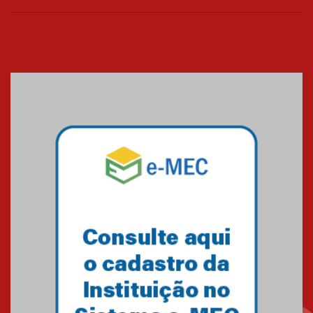
curso gratuito de inglês para
os funcionários
25.11.2024
XVI Copa España: nado
artístico do Mackenzie de
Brasília conquista um total de
22 medalhas
07.11.2024
Equipe de saltos ornamentais
do Mackenzie Brasília
conquista 20 medalhas de ouro
na Copinha Brasil
05.11.2024
Gravação do projeto “Mais de
31 mil vozes com a Palavra” é
realizado no Colégio
Mackenzie Brasília