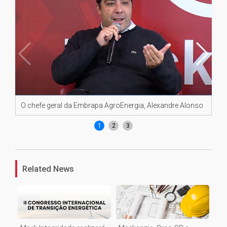
O chefe geral da Embrapa AgroEnergia, Alexandre Alonso
Pr
1
2
3
Related News