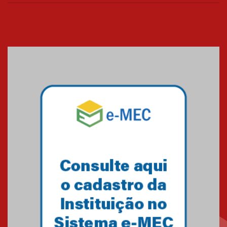
os funcionários
25.11.2024
XVI Copa España: nado
artístico do Mackenzie de
Brasília conquista um total de
22 medalhas
07.11.2024
Equipe de saltos ornamentais
do Mackenzie Brasília
conquista 20 medalhas de ouro
na Copinha Brasil
05.11.2024
Gravação do projeto “Mais de
31 mil vozes com a Palavra” é
realizado no Colégio
Mackenzie Brasília
25.10.2024