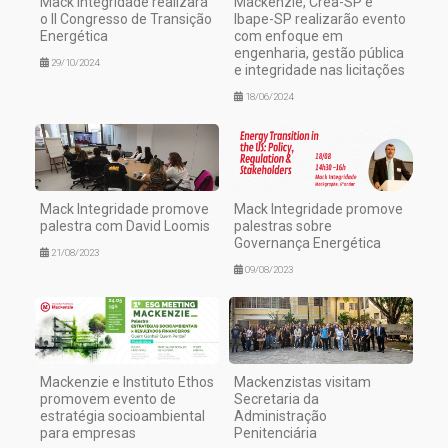
Mack Integridade realizará
Mackenzie, Crea-SP e
o II Congresso de Transição
Ibape-SP realizarão evento
Energética
com enfoque em
engenharia, gestão pública
29/10/2024
e integridade nas licitações
18/06/2024
Mack Integridade promove
Mack Integridade promove
palestra com David Loomis
palestras sobre
Governança Energética
21/08/2023
09/08/2023
Mackenzie e Instituto Ethos
Mackenzistas visitam
promovem evento de
Secretaria da
estratégia socioambiental
Administração
para empresas
Penitenciária