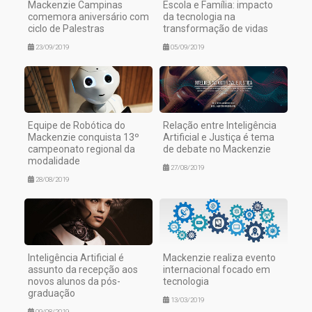
Mackenzie Campinas
Escola e Família: impacto
comemora aniversário com
da tecnologia na
ciclo de Palestras
transformação de vidas
23/09/2019
05/09/2019
Equipe de Robótica do
Relação entre Inteligência
Mackenzie conquista 13º
Artificial e Justiça é tema
campeonato regional da
de debate no Mackenzie
modalidade
27/08/2019
28/08/2019
Inteligência Artificial é
Mackenzie realiza evento
assunto da recepção aos
internacional focado em
novos alunos da pós-
tecnologia
graduação
13/03/2019
09/08/2019