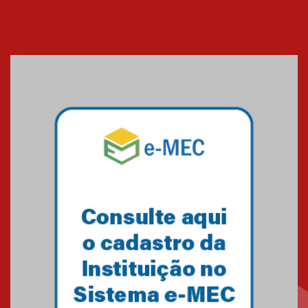
25.11.2024
XVI Copa España: nado
artístico do Mackenzie de
Brasília conquista um total de
22 medalhas
07.11.2024
Equipe de saltos ornamentais
do Mackenzie Brasília
conquista 20 medalhas de ouro
na Copinha Brasil
05.11.2024
Gravação do projeto “Mais de
31 mil vozes com a Palavra” é
realizado no Colégio
Mackenzie Brasília
25.10.2024