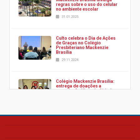
regras sobre o uso do celular
no ambiente escolar
31.01.2025
Culto celebra o Dia de Ações
de Graças no Colégio
Presbiteriano Mackenzie
Brasília
29.11.2024
Colégio Mackenzie Brasília:
entrega de doações a
associação Viver da Cidade
Estrutural
28.11.2024
Colégio Presbiteriano
Mackenzie Brasília oferece
curso gratuito de inglês para
os funcionários