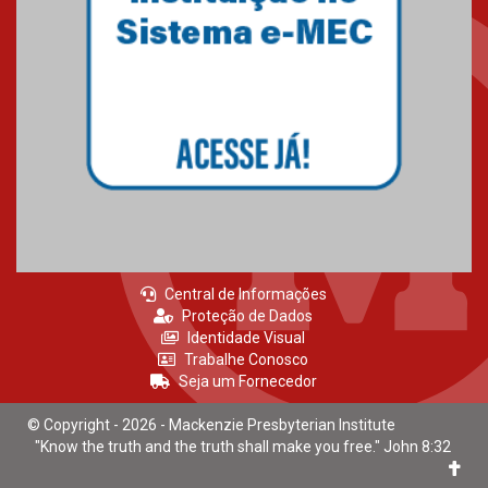
Mackenzie Brasília
25.10.2024
Estudantes do Mackenzie
Brasília conquistam medalhas
em importantes competições
de Matemática
04.10.2024
Central de Informações
Proteção de Dados
Identidade Visual
Trabalhe Conosco
Seja um Fornecedor
© Copyright - 2026 - Mackenzie Presbyterian Institute
"Know the truth and the truth shall make you free." John 8:32