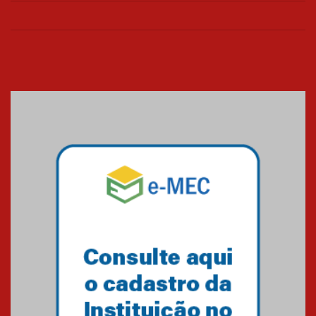
Mackenzie Brasília oferece
curso gratuito de inglês para
os funcionários
25.11.2024
XVI Copa España: nado
artístico do Mackenzie de
Brasília conquista um total de
22 medalhas
07.11.2024
Equipe de saltos ornamentais
do Mackenzie Brasília
conquista 20 medalhas de ouro
na Copinha Brasil
05.11.2024
Gravação do projeto “Mais de
31 mil vozes com a Palavra” é
realizado no Colégio