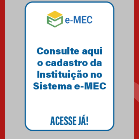
07.11.2024
Equipe de saltos ornamentais
do Mackenzie Brasília
conquista 20 medalhas de ouro
na Copinha Brasil
05.11.2024
Gravação do projeto “Mais de
31 mil vozes com a Palavra” é
realizado no Colégio
Mackenzie Brasília
25.10.2024
Estudantes do Mackenzie
Brasília conquistam medalhas
em importantes competições
de Matemática
04.10.2024