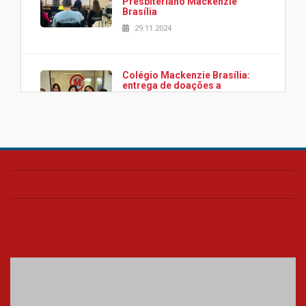
Presbiteriano Mackenzie
Brasília
29.11.2024
Colégio Mackenzie Brasília:
entrega de doações a
associação Viver da Cidade
Estrutural
28.11.2024
Colégio Presbiteriano
Mackenzie Brasília oferece
curso gratuito de inglês para
os funcionários
25.11.2024
XVI Copa España: nado
artístico do Mackenzie de
Brasília conquista um total de
22 medalhas