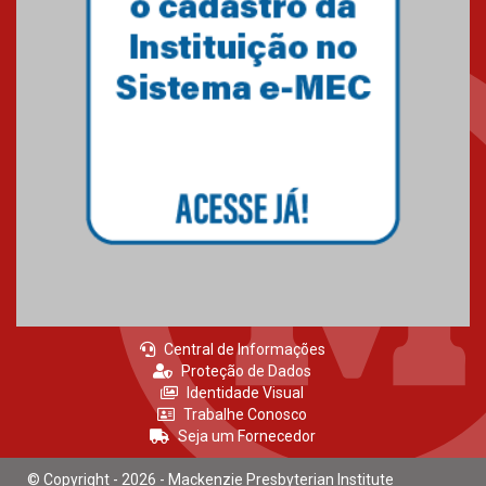
Gravação do projeto “Mais de
31 mil vozes com a Palavra” é
realizado no Colégio
Mackenzie Brasília
25.10.2024
Estudantes do Mackenzie
Brasília conquistam medalhas
em importantes competições
de Matemática
04.10.2024
Central de Informações
Proteção de Dados
Identidade Visual
Trabalhe Conosco
Seja um Fornecedor
© Copyright - 2026 - Mackenzie Presbyterian Institute