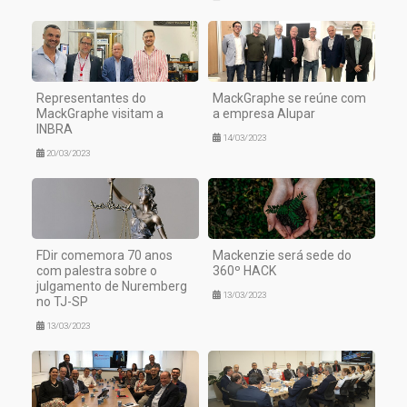
Representantes do
MackGraphe se reúne com
MackGraphe visitam a
a empresa Alupar
INBRA
14/03/2023
20/03/2023
FDir comemora 70 anos
Mackenzie será sede do
com palestra sobre o
360º HACK
julgamento de Nuremberg
13/03/2023
no TJ-SP
13/03/2023