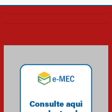
Colégio Presbiteriano
Mackenzie Brasília oferece
curso gratuito de inglês para
os funcionários
25.11.2024
XVI Copa España: nado
artístico do Mackenzie de
Brasília conquista um total de
22 medalhas
07.11.2024
Equipe de saltos ornamentais
do Mackenzie Brasília
conquista 20 medalhas de ouro
na Copinha Brasil
05.11.2024