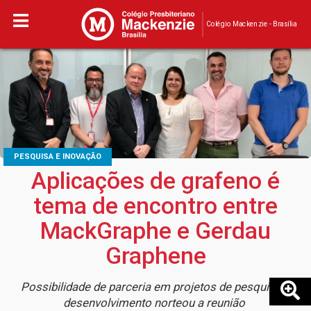
Colégio Mackenzie - Brasília
PESQUISA E INOVAÇÃO
Aplicações de grafeno é
tema de encontro entre
MackGraphe e Gerdau
Graphene
Possibilidade de parceria em projetos de pesquisa e
desenvolvimento norteou a reunião