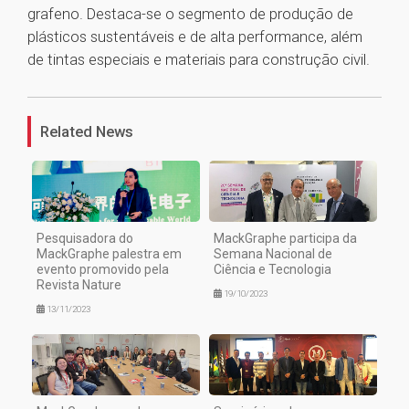
grafeno. Destaca-se o segmento de produção de
plásticos sustentáveis e de alta performance, além
de tintas especiais e materiais para construção civil.
1
Related News
Pesquisadora do
MackGraphe participa da
MackGraphe palestra em
Semana Nacional de
evento promovido pela
Ciência e Tecnologia
Revista Nature
19/10/2023
13/11/2023