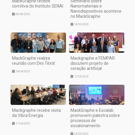
MackGraphe recebe
Seminário sobre
comitiva do Instituto SENAI
Nanomateriais e
Nanodispositivos acontece
08/08/2023
no MackGraphe
19/05/2023
MackGraphe realiza
Mackgraphe e FEMPAR
reunião com Dini Têxtil
discutem projeto de
coração artificial
24/04/2023
17/04/2023
Mackgraphe recebe visita
MackGraphe e Escalab
da Vibra Energia
promovem palestra sobre
processos de
17/04/2023
escalonamento
22/03/2023