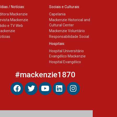
Estudantes do Mackenzie
Brasília conquistam
ídias / Notícias:
Sociais e Culturais:
medalhas em importantes
ditora Mackenzie
Capelania
competições de Matemática
evista Mackenzie
Mackenzie Historical and
04.10.2024
Cultural Center
ádio e TV Web
ackenzie
Mackenzie Voluntário
otícias
Responsabilidade Social
Hospitais:
Hospital Universitário
Evangélico Mackenzie
Hospital Evangélico
#mackenzie1870