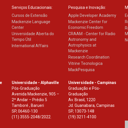
Serviços Educacionais:
Pesquisa e Inovação:
M
Cursos de Extensão
Apple Developer Academy
E
Mackenzie Language
Mackenzie Center for
R
Center
Economic Freedom
R
Universidade Aberta do
CRAAM - Center for Radio
M
Tempo Útil
Astronomy and
N
Astrophysics at
International Affairs
Mackenzie
Research Coordination
Vitrine Tecnologica
MackPesquisa
le
Universidade - Alphaville
Universidade - Campinas
Pós-Graduação
Graduação e Pós-
Avenida Mackenzie, 905 –
Graduação
2º Andar – Prédio 5
Av. Brasil, 1220
Tamboré , Barueri
Jd. Guanabara, Campinas
SP
,
06460-130
SP
,
13073-148
(11) 3555-2048/2022.
(19) 3211-4100