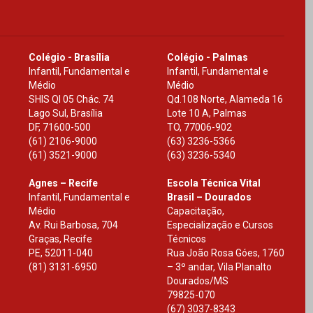
Colégio - Brasília
Colégio - Palmas
Infantil, Fundamental e
Infantil, Fundamental e
Médio
Médio
SHIS Ql 05 Chác. 74
Qd.108 Norte, Alameda 16
Lago Sul, Brasília
Lote 10 A, Palmas
DF
,
71600-500
TO
,
77006-902
(61) 2106-9000
(63) 3236-5366
(61) 3521-9000
(63) 3236-5340
Agnes – Recife
Escola Técnica Vital
Infantil, Fundamental e
Brasil – Dourados
Médio
Capacitação,
Av. Rui Barbosa, 704
Especialização e Cursos
Graças, Recife
Técnicos
PE
,
52011-040
Rua João Rosa Góes, 1760
(81) 3131-6950
– 3º andar, Vila Planalto
Dourados
/
MS
79825-070
(67) 3037-8343