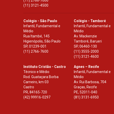
(11) 2766-7000
(11) 3121-4500
Colégio - São Paulo
Colégio - Tamboré
Infantil, Fundamental e
Infantil, Fundamental e
Médio
Médio
Rua Itambé, 145
Av. Mackenzie
Higienópolis, São Paulo
Tamboré, Barueri
SP
,
01239-001
SP
,
06460-130
(11) 2766-7600
(11) 3555-2000
(11) 3121-4600
Instituto Cristão - Castro
Agnes – Recife
Técnico e Médio
Infantil, Fundamental e
Rod. Guataçara Borba
Médio
Carneiro, km 03
Av. Rui Barbosa, 704
Castro
Graças, Recife
PR
,
84165-720
PE
,
52011-040
(42) 99916-0297
(81) 3131-6950