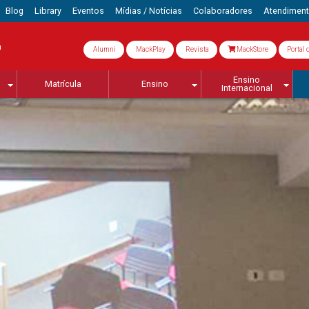
Blog
Library
Eventos
Mídias / Notícias
Colaboradores
Atendimen
a
Alumni
MackPlay
Revista
MackStore
Portal 
Ensino
Matrícula
Ensino
Internacional