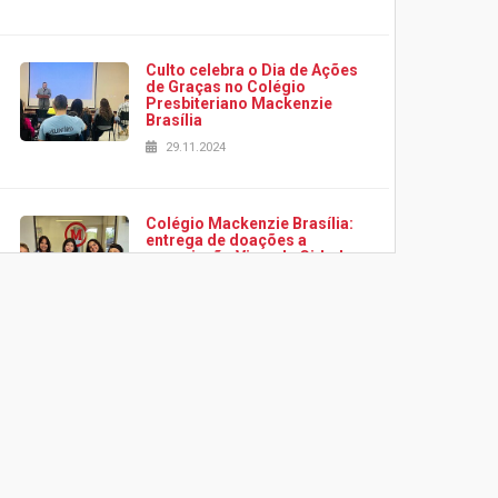
Culto celebra o Dia de Ações
de Graças no Colégio
Presbiteriano Mackenzie
Brasília
29.11.2024
Colégio Mackenzie Brasília:
entrega de doações a
associação Viver da Cidade
Estrutural
28.11.2024
Colégio Presbiteriano
Mackenzie Brasília oferece
curso gratuito de inglês para
os funcionários
25.11.2024