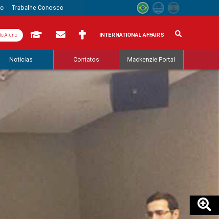
to
Trabalhe Conosco
INTERNATIONAL AFFAIRS
do Aluno
Notícias
Contatos
Mackenzie Portal