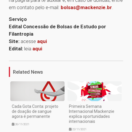
na página para te auxiliar e, em caso de dúvidas, entre
em contato pelo e-mail:
bolsas@mackenzie.br
.
Serviço
Edital Concessão de Bolsas de Estudo por
Filantropia
Site:
acesse
aqui
Edital:
leia
aqui
1
Related News
Cada Gota Conta: projeto
Primeira Semana
de doação de sangue
Internacional Mackenzie
agora é permanente
explica oportunidades
internacionais
26/11/2021
22/11/2021