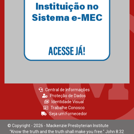
31 mil vozes com a Palavra” é
realizado no Colégio
Mackenzie Brasília
25.10.2024
Estudantes do Mackenzie
Brasília conquistam medalhas
em importantes competições
de Matemática
04.10.2024
Central de Informações
Proteção de Dados
Identidade Visual
Trabalhe Conosco
Seja um Fornecedor
© Copyright - 2026 - Mackenzie Presbyterian Institute
"Know the truth and the truth shall make you free." John 8:32