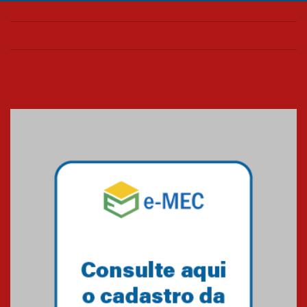
Colégio Presbiteriano
Mackenzie Brasília oferece
curso gratuito de inglês para
os funcionários
25.11.2024
XVI Copa España: nado
artístico do Mackenzie de
Brasília conquista um total de
22 medalhas
07.11.2024
Equipe de saltos ornamentais
do Mackenzie Brasília
conquista 20 medalhas de ouro
na Copinha Brasil
05.11.2024
Gravação do projeto “Mais de