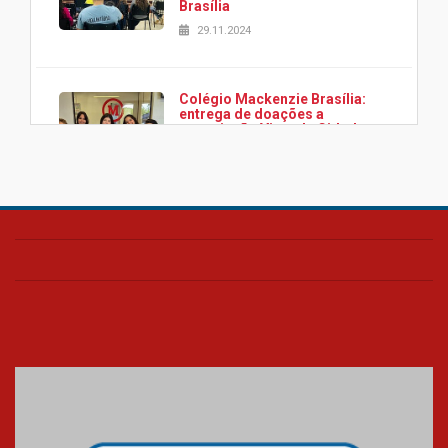
Brasília
29.11.2024
Colégio Mackenzie Brasília:
entrega de doações a
associação Viver da Cidade
Estrutural
28.11.2024
Colégio Presbiteriano
Mackenzie Brasília oferece
curso gratuito de inglês para
os funcionários
25.11.2024
XVI Copa España: nado
artístico do Mackenzie de
Brasília conquista um total de
22 medalhas
07.11.2024