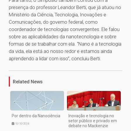
Para tanto, o Simpósio também contou com a
presença do professor Leandor Berti, que já atuou no
Ministério da Ciência, Tecnologia, Inovações e
Comunicações, do governo federal, como
coordenador de tecnologias convergentes. Ele falou
sobre as aplicabilidades da nanotecnologia e sobre
formas de se trabalhar com ela. “Nano é a tecnologia
da vida, ela está ao nosso redor e estamos ainda
aprendendo a lidar com isso”, concluiu Berti.
1
Related News
Por dentro da Nanociência
Inovação e tecnologia no
setor público e privado em
10/10/2024
debate no Mackenzie