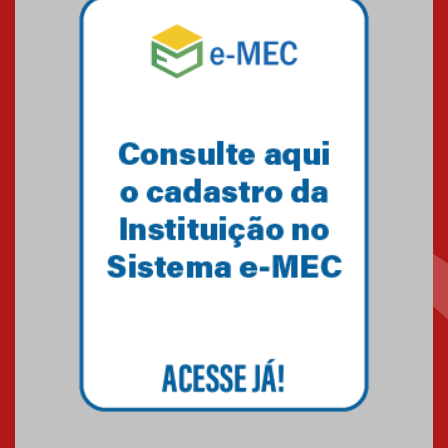
Equipe de saltos ornamentais
do Mackenzie Brasília
conquista 20 medalhas de ouro
na Copinha Brasil
05.11.2024
Gravação do projeto “Mais de
31 mil vozes com a Palavra” é
realizado no Colégio
Mackenzie Brasília
25.10.2024
Estudantes do Mackenzie
Brasília conquistam medalhas
em importantes competições
de Matemática
04.10.2024