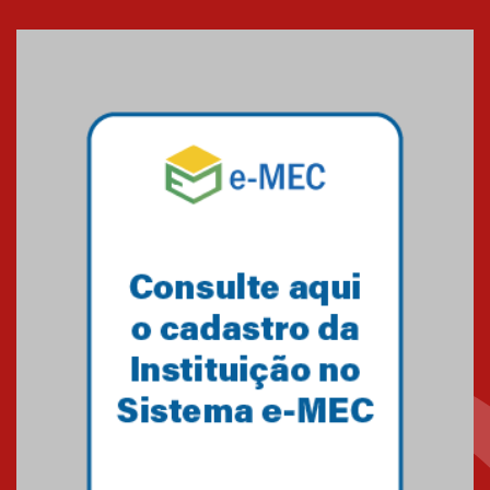
XVI Copa España: nado
artístico do Mackenzie de
Brasília conquista um total de
22 medalhas
07.11.2024
Equipe de saltos ornamentais
do Mackenzie Brasília
conquista 20 medalhas de ouro
na Copinha Brasil
05.11.2024
Gravação do projeto “Mais de
31 mil vozes com a Palavra” é
realizado no Colégio
Mackenzie Brasília
25.10.2024