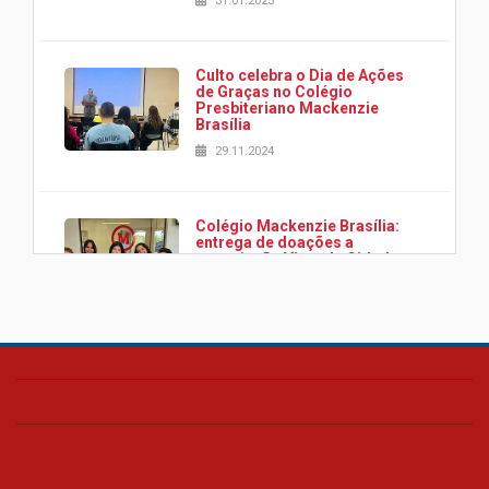
31.01.2025
Culto celebra o Dia de Ações
de Graças no Colégio
Presbiteriano Mackenzie
Brasília
29.11.2024
Colégio Mackenzie Brasília:
entrega de doações a
associação Viver da Cidade
Estrutural
28.11.2024
Colégio Presbiteriano
Mackenzie Brasília oferece
curso gratuito de inglês para
os funcionários
25.11.2024