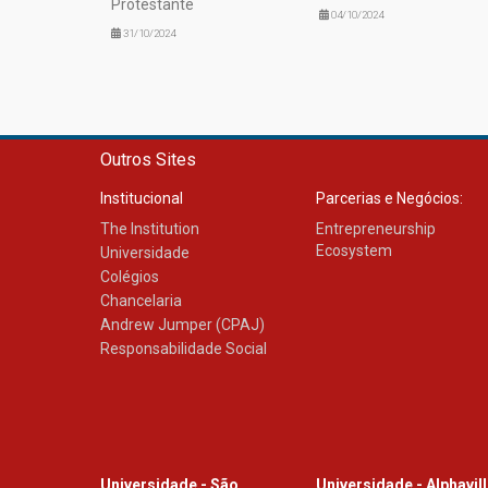
Protestante
04/10/2024
31/10/2024
Outros Sites
Institucional
Parcerias e Negócios:
The Institution
Entrepreneurship
Ecosystem
Universidade
Colégios
Chancelaria
Andrew Jumper (CPAJ)
Responsabilidade Social
Universidade - São
Universidade - Alphavil