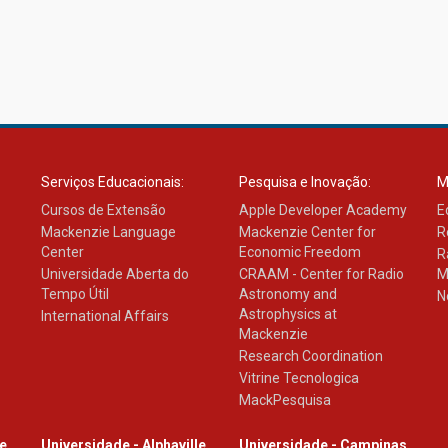
Serviços Educacionais:
Pesquisa e Inovação:
M
Cursos de Extensão
Apple Developer Academy
E
Mackenzie Language
Mackenzie Center for
R
Center
Economic Freedom
R
Universidade Aberta do
CRAAM - Center for Radio
M
Tempo Útil
Astronomy and
N
Astrophysics at
International Affairs
Mackenzie
Research Coordination
Vitrine Tecnologica
MackPesquisa
le
Universidade - Alphaville
Universidade - Campinas