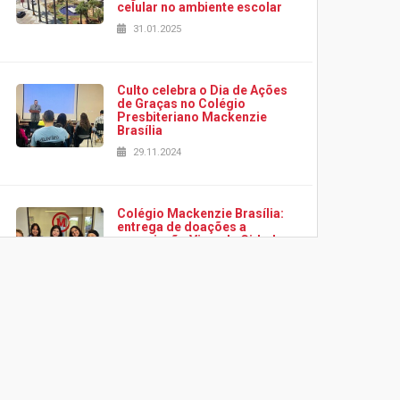
celular no ambiente escolar
31.01.2025
Culto celebra o Dia de Ações
de Graças no Colégio
Presbiteriano Mackenzie
Brasília
29.11.2024
Colégio Mackenzie Brasília:
entrega de doações a
associação Viver da Cidade
Estrutural
28.11.2024
Colégio Presbiteriano
Mackenzie Brasília oferece
curso gratuito de inglês para
os funcionários
25.11.2024