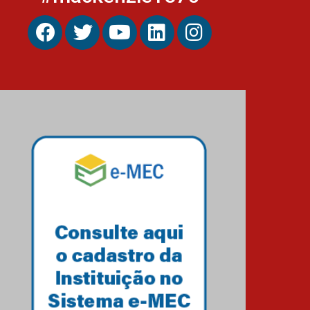
Estudantes do Mackenzie
Brasília conquistam
medalhas em importantes
competições de Matemática
04.10.2024