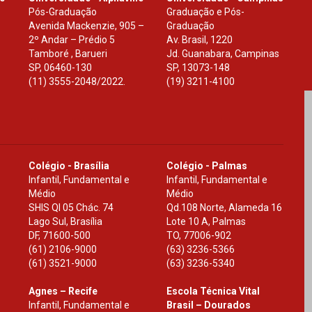
Pós-Graduação
Graduação e Pós-
Avenida Mackenzie, 905 –
Graduação
2º Andar – Prédio 5
Av. Brasil, 1220
Tamboré , Barueri
Jd. Guanabara, Campinas
SP
,
06460-130
SP
,
13073-148
(11) 3555-2048/2022.
(19) 3211-4100
Colégio - Brasília
Colégio - Palmas
Infantil, Fundamental e
Infantil, Fundamental e
Médio
Médio
SHIS Ql 05 Chác. 74
Qd.108 Norte, Alameda 16
Lago Sul, Brasília
Lote 10 A, Palmas
DF
,
71600-500
TO
,
77006-902
(61) 2106-9000
(63) 3236-5366
(61) 3521-9000
(63) 3236-5340
Agnes – Recife
Escola Técnica Vital
Infantil, Fundamental e
Brasil – Dourados