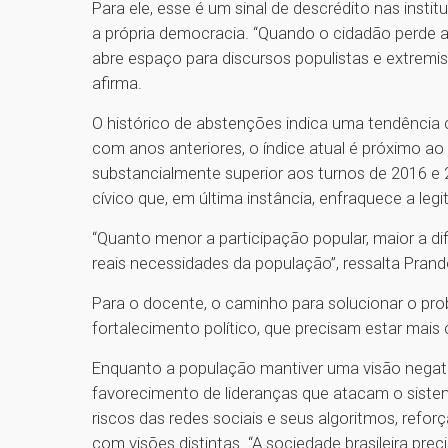
Para ele, esse é um sinal de descrédito nas insti
a própria democracia. “Quando o cidadão perde a 
abre espaço para discursos populistas e extremis
afirma.
O histórico de abstenções indica uma tendência
com anos anteriores, o índice atual é próximo a
substancialmente superior aos turnos de 2016 e
cívico que, em última instância, enfraquece a leg
“Quanto menor a participação popular, maior a dif
reais necessidades da população”, ressalta Pran
Para o docente, o caminho para solucionar o pro
fortalecimento político, que precisam estar m
Enquanto a população mantiver uma visão negativa
favorecimento de lideranças que atacam o siste
riscos das redes sociais e seus algoritmos, refor
com visões distintas. “A sociedade brasileira pre