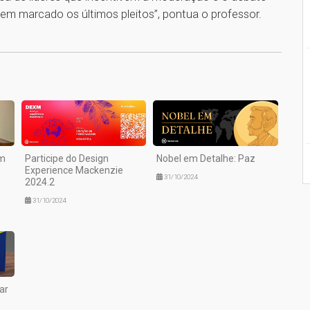
tem marcado os últimos pleitos”, pontua o professor.
1
em
Participe do Design
Nobel em Detalhe: Paz
Experience Mackenzie
31/10/2024
2024.2
31/10/2024
ar