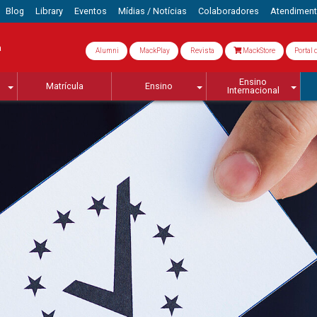
Blog
Library
Eventos
Mídias / Notícias
Colaboradores
Atendimen
a
Alumni
MackPlay
Revista
MackStore
Portal 
Ensino
Matrícula
Ensino
Internacional