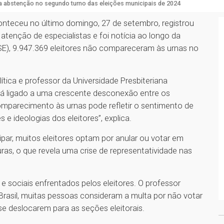
ta abstenção no segundo turno das eleições municipais de 2024
onteceu no último domingo, 27 de setembro, registrou
enção de especialistas e foi notícia ao longo da
TSE), 9.947.369 eleitores não compareceram às urnas no
ítica e professor da Universidade Presbiteriana
 ligado a uma crescente desconexão entre os
 comparecimento às urnas pode refletir o sentimento de
e ideologias dos eleitores”, explica.
par, muitos eleitores optam por anular ou votar em
as, o que revela uma crise de representatividade nas
 e sociais enfrentados pelos eleitores. O professor
Brasil, muitas pessoas consideram a multa por não votar
e deslocarem para as seções eleitorais.