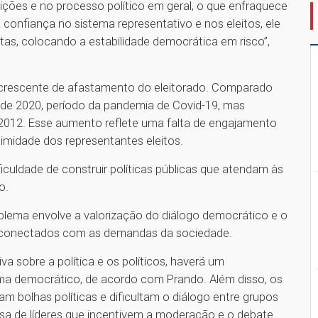
tuições e no processo político em geral, o que enfraquece
confiança no sistema representativo e nos eleitos, ele
tas, colocando a estabilidade democrática em risco”,
 crescente de afastamento do eleitorado. Comparado
o de 2020, período da pandemia de Covid-19, mas
 2012. Esse aumento reflete uma falta de engajamento
itimidade dos representantes eleitos.
iculdade de construir políticas públicas que atendam às
do.
blema envolve a valorização do diálogo democrático e o
ais conectados com as demandas da sociedade.
 sobre a política e os políticos, haverá um
ma democrático, de acordo com Prando. Além disso, os
çam bolhas políticas e dificultam o diálogo entre grupos
cisa de líderes que incentivem a moderação e o debate