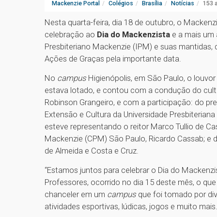
Mackenzie Portal
Colégios
Brasília
Notícias
153 
Nesta quarta-feira, dia 18 de outubro, o Macken
celebração ao
Dia do Mackenzista
e a mais um 
Presbiteriano Mackenzie (IPM) e suas mantidas, d
Ações de Graças pela importante data.
No
campus
Higienópolis, em São Paulo, o louvor
estava lotado, e contou com a condução do cult
Robinson Grangeiro, e com a participação: do pre
Extensão e Cultura da Universidade Presbiterian
esteve representando o reitor Marco Tullio de Ca
Mackenzie (CPM) São Paulo, Ricardo Cassab; e d
de Almeida e Costa e Cruz.
“Estamos juntos para celebrar o Dia do Macken
Professores, ocorrido no dia 15 deste mês, o que
chanceler em um
campus
que foi tomado por di
atividades esportivas, lúdicas, jogos e muito mais