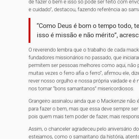
de fazer o bem e isso só pode ser feito com e
e cuidado”, destacou, fazendo referência ao sam
“Como Deus é bom o tempo todo, te
isso é missão e não mérito”, acres
O reverendo lembra que o trabalho de cada mack
fundadores missionários no passado, que iniciar
permitem ser pessoas melhores como aqui, não 
muitas vezes o ferro afia o ferro”, afirmou ele,
rever nosso orgulho e nossa própria vaidade e 
nos tornar “bons samaritanos” misericordiosos.
Grangeiro assinalou ainda que o Mackenzie não é
para fazer o bem, mas que essa deve sempre ser a
pois quem mais tem poder de fazer, mais respons
Assim, o chanceler agradeceu pelo aniversário d
estejamos, como o samaritano da história, aten