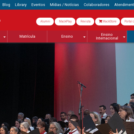
Blog
Library
Eventos
Mídias / Notícias
Colaboradores
Atendimen
a
Alumni
MackPlay
Revista
MackStore
Portal 
Ensino
Matrícula
Ensino
Internacional