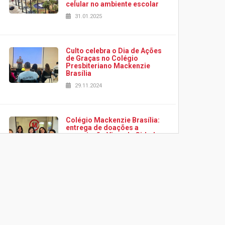
celular no ambiente escolar
31.01.2025
Culto celebra o Dia de Ações
de Graças no Colégio
Presbiteriano Mackenzie
Brasília
29.11.2024
Colégio Mackenzie Brasília:
entrega de doações a
associação Viver da Cidade
Estrutural
28.11.2024
Colégio Presbiteriano
Mackenzie Brasília oferece
curso gratuito de inglês para
os funcionários
25.11.2024