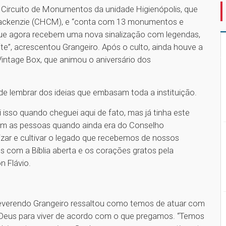
Circuito de Monumentos da unidade Higienópolis, que
l Mackenzie (CHCM), e “conta com 13 monumentos e
e agora recebem uma nova sinalização com legendas,
te”, acrescentou Grangeiro. Após o culto, ainda houve a
intage Box, que animou o aniversário dos
 de lembrar dos ideias que embasam toda a instituição.
isso quando cheguei aqui de fato, mas já tinha este
m as pessoas quando ainda era do Conselho
izar e cultivar o legado que recebemos de nossos
s com a Bíblia aberta e os corações gratos pela
n Flávio.
everendo Grangeiro ressaltou como temos de atuar com
e Deus para viver de acordo com o que pregamos. “Temos