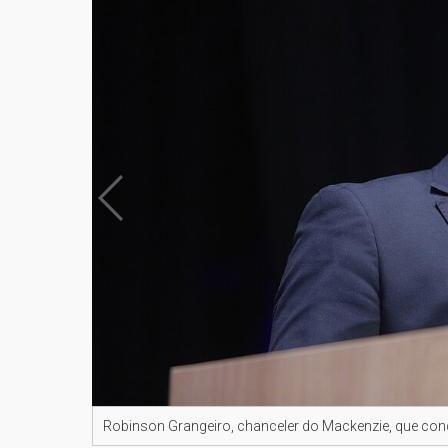
Robinson Grangeiro, chanceler do Mackenzie, que co