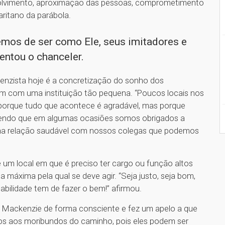
nvolvimento, aproximação das pessoas, comprometimento
aritano da parábola.
mos de ser como Ele, seus imitadores e
centou o chanceler.
enzista hoje é a concretização do sonho dos
am com uma instituição tão pequena. “Poucos locais nos
porque tudo que acontece é agradável, mas porque
 dizendo que em algumas ocasiões somos obrigados a
é na relação saudável com nossos colegas que podemos
 um local em que é preciso ter cargo ou função altos
 máxima pela qual se deve agir. “Seja justo, seja bom,
abilidade tem de fazer o bem!” afirmou.
o Mackenzie de forma consciente e fez um apelo a que
tos aos moribundos do caminho, pois eles podem ser