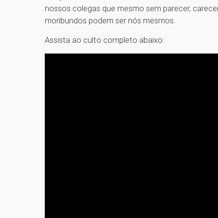
nossos colegas que mesmo sem parecer, carecem 
moribundos podem ser nós mesmos.
Assista ao culto completo abaixo: