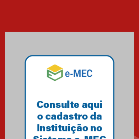
curso gratuito de inglês para
os funcionários
25.11.2024
XVI Copa España: nado
artístico do Mackenzie de
Brasília conquista um total de
22 medalhas
07.11.2024
Equipe de saltos ornamentais
do Mackenzie Brasília
conquista 20 medalhas de ouro
na Copinha Brasil
05.11.2024
Gravação do projeto “Mais de
31 mil vozes com a Palavra” é
realizado no Colégio
Mackenzie Brasília