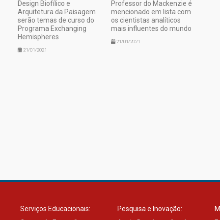
Design Biofílico e
Professor do Mackenzie é
Arquitetura da Paisagem
mencionado em lista com
serão temas de curso do
os cientistas analíticos
Programa Exchanging
mais influentes do mundo
Hemispheres
21/01/2021
21/01/2021
Serviços Educacionais:
Pesquisa e Inovação:
M