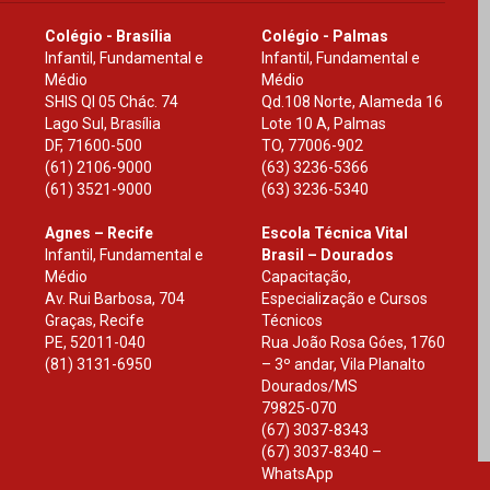
Colégio - Brasília
Colégio - Palmas
Infantil, Fundamental e
Infantil, Fundamental e
Médio
Médio
SHIS Ql 05 Chác. 74
Qd.108 Norte, Alameda 16
Lago Sul, Brasília
Lote 10 A, Palmas
DF
,
71600-500
TO
,
77006-902
(61) 2106-9000
(63) 3236-5366
(61) 3521-9000
(63) 3236-5340
Agnes – Recife
Escola Técnica Vital
Infantil, Fundamental e
Brasil – Dourados
Médio
Capacitação,
Av. Rui Barbosa, 704
Especialização e Cursos
Graças, Recife
Técnicos
PE
,
52011-040
Rua João Rosa Góes, 1760
(81) 3131-6950
– 3º andar, Vila Planalto
Dourados
/
MS
79825-070
(67) 3037-8343
(67) 3037-8340 –
WhatsApp