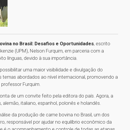
vina no Brasil: Desafios e Oportunidades
, escrito
ckenzie (UPM), Nelson Furquim, em parceria com a
ito línguas, devido à sua importância.
possibilitar uma maior visibilidade e divulgação do
 temas abordados ao nível internacional, promovendo a
o professor Furquim.
conta de um convite feito pela editora do país. Agora, a
, alemão, italiano, espanhol, polonês e holandês.
lise da produção de carne bovina no Brasil, um dos
ro, responsável por ajudar no equilíbrio econômico da
dade é o acompanhamento e controle de todas as etapas