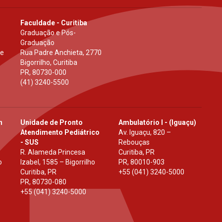
Faculdade - Curitiba
Graduação e Pós-
Graduação
 e
Rua Padre Anchieta, 2770
Bigorrilho, Curitiba
PR
,
80730-000
(41) 3240-5500
h
Unidade de Pronto
Ambulatório I - (Iguaçu)
Atendimento Pediátrico
Av. Iguaçu, 820 –
- SUS
Rebouças
R. Alameda Princesa
Curitiba, PR
o
Izabel, 1585 – Bigorrilho
PR
,
80010-903
Curitiba, PR
+55 (041) 3240-5000
PR
,
80730-080
+55 (041) 3240-5000