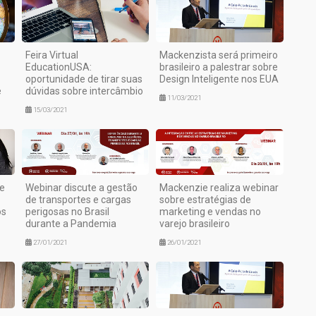
Feira Virtual
Mackenzista será primeiro
EducationUSA:
brasileiro a palestrar sobre
oportunidade de tirar suas
Design Inteligente nos EUA
e
dúvidas sobre intercâmbio
11/03/2021
15/03/2021
e
Webinar discute a gestão
Mackenzie realiza webinar
de transportes e cargas
sobre estratégias de
os
perigosas no Brasil
marketing e vendas no
durante a Pandemia
varejo brasileiro
27/01/2021
26/01/2021