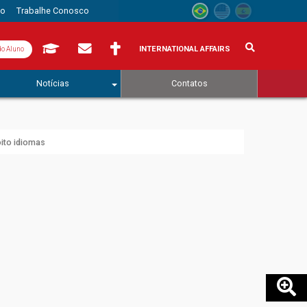
to
Trabalhe Conosco
INTERNATIONAL AFFAIRS
do Aluno
Notícias
Contatos
oito idiomas