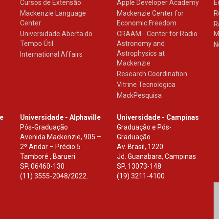
Cursos de Extensão
Apple Developer Academy
E
Mackenzie Language
Mackenzie Center for
R
Center
Economic Freedom
R
Universidade Aberta do
CRAAM - Center for Radio
M
Tempo Útil
Astronomy and
N
Astrophysics at
International Affairs
Mackenzie
Research Coordination
Vitrine Tecnologica
MackPesquisa
le
Universidade - Alphaville
Universidade - Campinas
Pós-Graduação
Graduação e Pós-
Avenida Mackenzie, 905 –
Graduação
2º Andar – Prédio 5
Av. Brasil, 1220
Tamboré , Barueri
Jd. Guanabara, Campinas
SP
,
06460-130
SP
,
13073-148
(11) 3555-2048/2022.
(19) 3211-4100