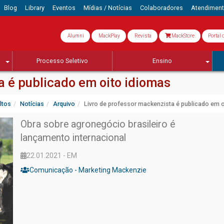
Blog
Library
Eventos
Mídias / Notícias
Colaboradores
Atendimen
Alumni
MackPlay
Revista
MackStore
Portal 
Processo Seletivo
Ensino
a é publicado em oito idiomas
ltos
Notícias
Arquivo
Livro de professor mackenzista é publicado em 
Obra sobre agronegócio brasileiro é
lançamento internacional
22.01.2021 - EM
Comunicação - Marketing Mackenzie