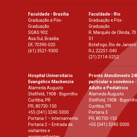
Faculdade - Brasília
Faculdade - Rio
Graduação e Pós-
Graduação e Pós-
Graduação
Graduação
SGAS 902
R. Marquês de Olinda, 70
Asa Sul, Brasília
51
DF
,
70390-020
Botafogo, Rio de Janeiro
(61) 3521-9300
RJ
,
22251-040
(21) 2114-5252
Hospital Universitário
Pronto Atendimento 24
Evangélico Mackenzie
particular e convênios -
Alameda Augusto
Adulto e Pediátrico
Stellfeld, 1908 - Bigorrilho
Alameda Augusto
Curitiba, PR
Stellfeld, 1908 - Bigorrilh
PR
,
80730-150
Curitiba, PR
+55 (041) 3240-5000
Portaria 3
Portaria 1 – Internamento
PR
,
80730-150
Portaria 2 – Entrada de
+55 (041) 3240-5000
visitantes e
acompanhantes