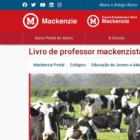
Aluno e Antigo Aluno
Novo Portal do Aluno
A Escola
Livro de professor mackenzist
Mackenzie Portal
Colégios
Educação de Jovens e Adu