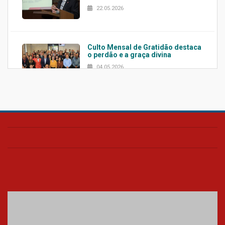
22.05.2026
Culto Mensal de Gratidão destaca
o perdão e a graça divina
04.05.2026
Confira como foi o culto mensal
de março
26.03.2026
Cerimônia do Jaleco marca
entrada de novos alunos de
Medicina em Alphaville
09.03.2026