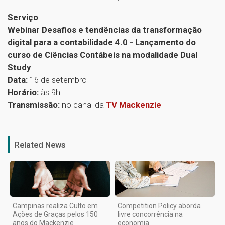
Serviço
Webinar Desafios e tendências da transformação
digital para a contabilidade 4.0 - Lançamento do
curso de Ciências Contábeis na modalidade Dual
Study
Data:
16 de setembro
Horário:
às 9h
Transmissão:
no canal da
TV Mackenzie
1
Related News
Campinas realiza Culto em
Competition Policy aborda
Ações de Graças pelos 150
livre concorrência na
anos do Mackenzie
economia