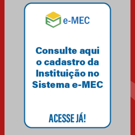
Mackenzie mobiliza campanha
solidária para apoiar famílias em
Minas Gerais
05.03.2026
Primeiro culto do ano ressalta o
agradecimento
27.02.2026
Mackenzie recepciona calouros
do primeiro semestre de 2026
06.02.2026