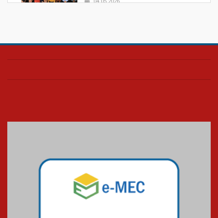
04.05.2026
Confira como foi o culto mensal
de março
26.03.2026
Cerimônia do Jaleco marca
entrada de novos alunos de
Medicina em Alphaville
09.03.2026
Mackenzie mobiliza campanha
solidária para apoiar famílias em
Minas Gerais
05.03.2026