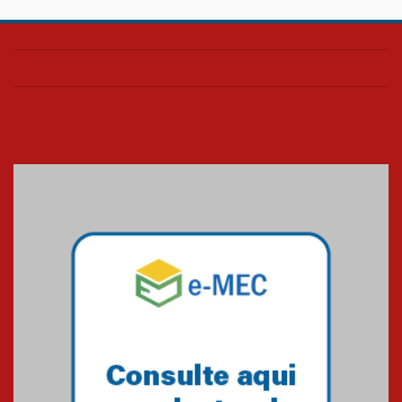
Confira como foi o culto mensal
de março
26.03.2026
Cerimônia do Jaleco marca
entrada de novos alunos de
Medicina em Alphaville
09.03.2026
Mackenzie mobiliza campanha
solidária para apoiar famílias em
Minas Gerais
05.03.2026
Primeiro culto do ano ressalta o
agradecimento