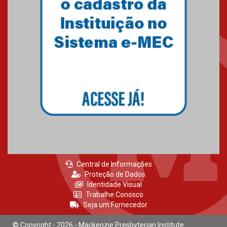
27.02.2026
Mackenzie recepciona calouros
do primeiro semestre de 2026
06.02.2026
Central de Informações
Proteção de Dados
Identidade Visual
Trabalhe Conosco
Seja um Fornecedor
© Copyright - 2026 - Mackenzie Presbyterian Institute