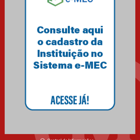
05.03.2026
Primeiro culto do ano ressalta o
agradecimento
27.02.2026
Mackenzie recepciona calouros
do primeiro semestre de 2026
06.02.2026