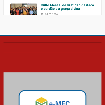
Culto Mensal de Gratidão destaca
o perdão e a graça divina
04.05.2026
Confira como foi o culto mensal
de março
26.03.2026
Cerimônia do Jaleco marca
entrada de novos alunos de
Medicina em Alphaville
09.03.2026
Mackenzie mobiliza campanha
solidária para apoiar famílias em
Minas Gerais