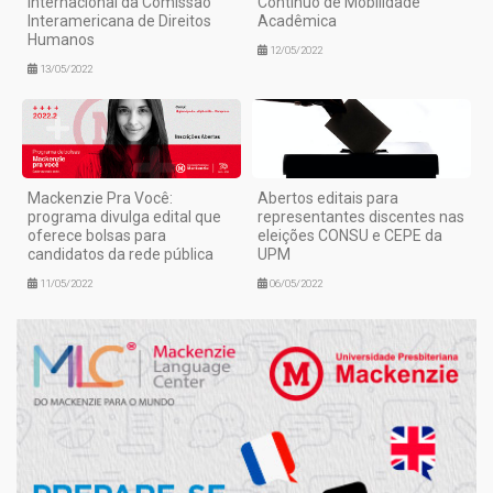
internacional da Comissão
Contínuo de Mobilidade
Interamericana de Direitos
Acadêmica
Humanos
12/05/2022
13/05/2022
Mackenzie Pra Você:
Abertos editais para
programa divulga edital que
representantes discentes nas
oferece bolsas para
eleições CONSU e CEPE da
candidatos da rede pública
UPM
11/05/2022
06/05/2022