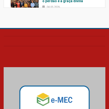
o perdão e a graça divina
04.05.2026
Confira como foi o culto mensal
de março
26.03.2026
Cerimônia do Jaleco marca
entrada de novos alunos de
Medicina em Alphaville
09.03.2026
Mackenzie mobiliza campanha
solidária para apoiar famílias em
Minas Gerais
05.03.2026