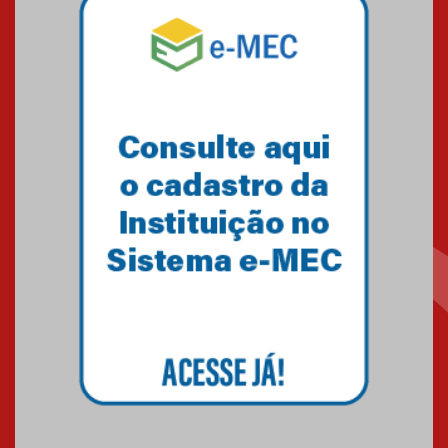
Mackenzie mobiliza campanha
solidária para apoiar famílias em
Minas Gerais
05.03.2026
Primeiro culto do ano ressalta o
agradecimento
27.02.2026
Mackenzie recepciona calouros
do primeiro semestre de 2026
06.02.2026