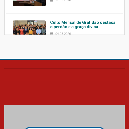
22.05.2026
Culto Mensal de Gratidão destaca
o perdão e a graça divina
04.05.2026
Confira como foi o culto mensal
de março
26.03.2026
Cerimônia do Jaleco marca
entrada de novos alunos de
Medicina em Alphaville
09.03.2026