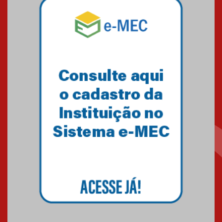
Mackenzie mobiliza campanha
solidária para apoiar famílias em
Minas Gerais
05.03.2026
Primeiro culto do ano ressalta o
agradecimento
27.02.2026
Mackenzie recepciona calouros
do primeiro semestre de 2026
06.02.2026