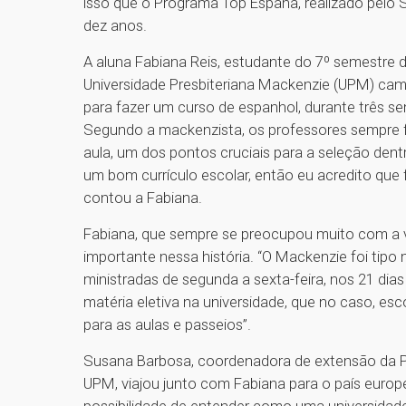
isso que o Programa Top España, realizado pelo
dez anos.
A aluna Fabiana Reis, estudante do 7º semestre d
Universidade Presbiteriana Mackenzie (UPM) cam
para fazer um curso de espanhol, durante três s
Segundo a mackenzista, os professores sempre fa
aula, um dos pontos cruciais para a seleção dentr
um bom currículo escolar, então eu acredito que 
contou a Fabiana.
Fabiana, que sempre se preocupou muito com a 
importante nessa história. “O Mackenzie foi tipo
ministradas de segunda a sexta-feira, nos 21 dia
matéria eletiva na universidade, que no caso, esc
para as aulas e passeios”.
Susana Barbosa, coordenadora de extensão da P
UPM, viajou junto com Fabiana para o país europeu
possibilidade de entender como uma universida