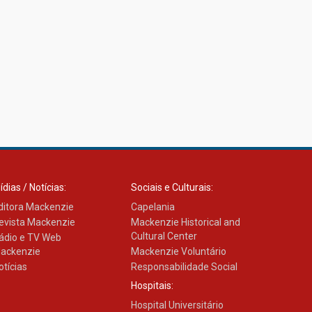
ídias / Notícias:
Sociais e Culturais:
ditora Mackenzie
Capelania
evista Mackenzie
Mackenzie Historical and
Cultural Center
ádio e TV Web
ackenzie
Mackenzie Voluntário
otícias
Responsabilidade Social
Hospitais:
Hospital Universitário