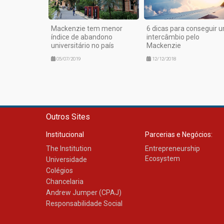
Mackenzie tem menor
6 dicas para conseguir 
índice de abandono
intercâmbio pelo
universitário no país
Mackenzie
05/07/2019
12/12/2018
Outros Sites
Institucional
Parcerias e Negócios:
The Institution
Entrepreneurship
Ecosystem
Universidade
Colégios
Chancelaria
Andrew Jumper (CPAJ)
Responsabilidade Social