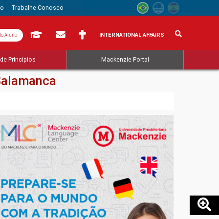
to
Trabalhe Conosco
INTERNATIONAL AFFAIRS
do Aluno
de Princípios
Mackenzie Portal
 Salamanca