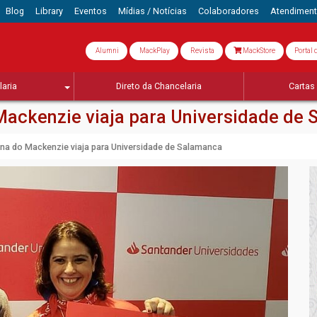
Blog
Library
Eventos
Mídias / Notícias
Colaboradores
Atendimen
Alumni
MackPlay
Revista
MackStore
Portal 
aria
Direto da Chancelaria
Cartas 
ackenzie viaja para Universidade de
a do Mackenzie viaja para Universidade de Salamanca