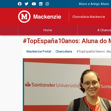
Aluno e Antigo Aluno
Chancelaria Mackenzie
Home
A Chancel
#TopEspaña10anos: Aluna do M
Mackenzie Portal
Chancelaria
#TopEspaña10anos: Alun