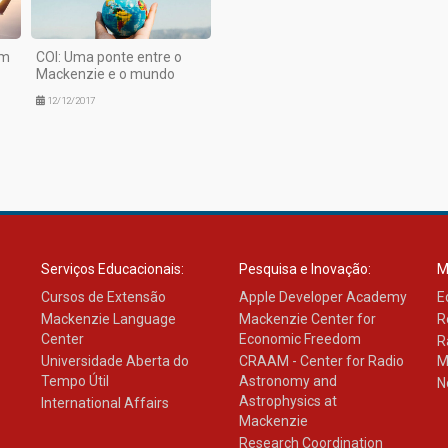
um
COI: Uma ponte entre o
Mackenzie e o mundo
12/12/2017
Serviços Educacionais:
Pesquisa e Inovação:
M
Cursos de Extensão
Apple Developer Academy
E
Mackenzie Language
Mackenzie Center for
R
Center
Economic Freedom
R
Universidade Aberta do
CRAAM - Center for Radio
M
Tempo Útil
Astronomy and
N
Astrophysics at
International Affairs
Mackenzie
Research Coordination