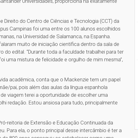
 Santander Universidades, proporciona há exatamente
e Direito do Centro de Ciências e Tecnologia (CCT) da
pus Campinas foi uma entre os 100 alunos escolhidos
emanas, na Universidad de Salamanca, na Espanha.
laram muito de iniciação científica dentro da sala de
o do edital. “Durante toda a faculdade trabalhei para ter
foi uma mistura de felicidade e orgulho de mim mesma”,
vida acadêmica, conta que o Mackenzie tem um papel
 mãe/pai, pois além das aulas da língua espanhola
s de viagem terei a oportunidade de escolher uma
olhi redação. Estou ansiosa para tudo, principalmente
ró-reitoria de Extensão e Educação Continuada da
. Para ela, o ponto principal desse intercâmbio é ter a
de de 800 anos conseguiu se estabelecer como uma