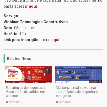
Não perca a chance e faça a sua inscrição agora mesmo,
basta acessar
aqui
.
Serviço
Webinar Tecnologias Construtivas
Data
: 08 de junho
Horário
: 19h
Link para inscrição
: clique
aqui
1
Related News
Estratégias de negócios do
Mackenzie realiza webinar
iFood serão discutidas em
sobre tópicos de engenharia
webinar
e projetos
22/06/2021
14/06/2021