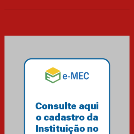
26.03.2026
Cerimônia do Jaleco marca
entrada de novos alunos de
Medicina em Alphaville
09.03.2026
Mackenzie mobiliza campanha
solidária para apoiar famílias em
Minas Gerais
05.03.2026
Primeiro culto do ano ressalta o
agradecimento
27.02.2026