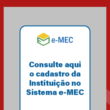
Cerimônia do Jaleco marca
entrada de novos alunos de
Medicina em Alphaville
09.03.2026
Mackenzie mobiliza campanha
solidária para apoiar famílias em
Minas Gerais
05.03.2026
Primeiro culto do ano ressalta o
agradecimento
27.02.2026
Mackenzie recepciona calouros
do primeiro semestre de 2026
06.02.2026