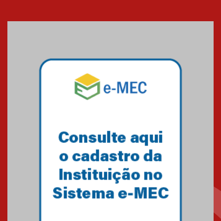
Cerimônia do Jaleco marca
entrada de novos alunos de
Medicina em Alphaville
09.03.2026
Mackenzie mobiliza campanha
solidária para apoiar famílias em
Minas Gerais
05.03.2026
Primeiro culto do ano ressalta o
agradecimento
27.02.2026
Mackenzie recepciona calouros
do primeiro semestre de 2026