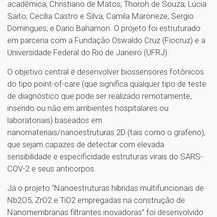
acadêmica, Christiano de Matos; Thoroh de Souza; Lúcia
Saito; Cecília Castro e Silva; Camila Maroneze; Sergio
Domingues; e Dario Bahamon. O projeto foi estruturado
em parceria com a Fundação Oswaldo Cruz (Fiocruz) e a
Universidade Federal do Rio de Janeiro (UFRJ).
O objetivo central é desenvolver biossensores fotônicos
do tipo point-of-care (que significa qualquer tipo de teste
de diagnóstico que pode ser realizado remotamente,
inserido ou não em ambientes hospitalares ou
laboratoriais) baseados em
nanomateriais/nanoestruturas 2D (tais como o grafeno),
que sejam capazes de detectar com elevada
sensibilidade e especificidade estruturas virais do SARS-
COV-2 e seus anticorpos.
Já o projeto “Nanoestruturas híbridas multifuncionais de
Nb2O5, ZrO2 e TiO2 empregadas na construção de
Nanomembranas filtrantes inovadoras” foi desenvolvido