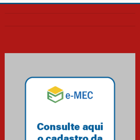
Confira como foi o culto mensal
de março
26.03.2026
Cerimônia do Jaleco marca
entrada de novos alunos de
Medicina em Alphaville
09.03.2026
Mackenzie mobiliza campanha
solidária para apoiar famílias em
Minas Gerais
05.03.2026
Primeiro culto do ano ressalta o
agradecimento