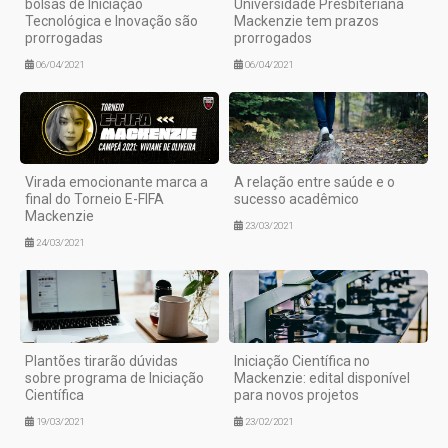
bolsas de Iniciação
Universidade Presbiteriana
Tecnológica e Inovação são
Mackenzie tem prazos
prorrogadas
prorrogados
06/04/2021
06/04/2021
Virada emocionante marca a
A relação entre saúde e o
final do Torneio E-FIFA
sucesso acadêmico
Mackenzie
23/03/2021
24/03/2021
Plantões tirarão dúvidas
Iniciação Científica no
sobre programa de Iniciação
Mackenzie: edital disponível
Científica
para novos projetos
19/03/2021
23/02/2021